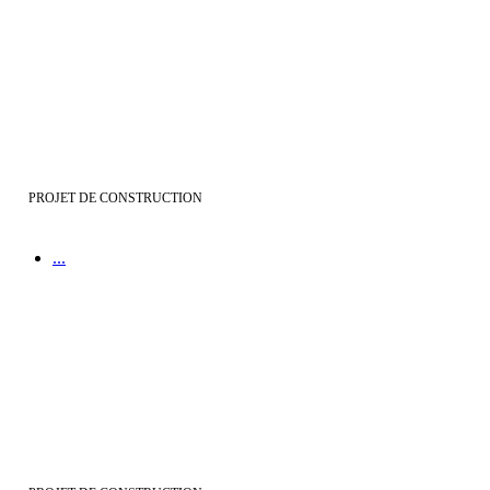
Avantages | du contrat CMI versus contrat maîtrise d’œuvre
PROJET DE CONSTRUCTION
...
Comprendre et connaitre | ses droits et obligations à la signature d