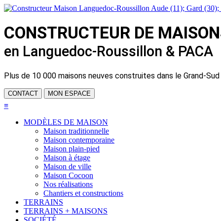
CONSTRUCTEUR DE
MAISON
en Languedoc-Roussillon & PACA
Plus de
10 000 maisons neuves
construites dans le Grand-Sud
CONTACT
MON ESPACE
≡
MODÈLES DE MAISON
Maison traditionnelle
Maison contemporaine
Maison plain-pied
Maison à étage
Maison de ville
Maison Cocoon
Nos réalisations
Chantiers et constructions
TERRAINS
TERRAINS + MAISONS
SOCIÉTÉ