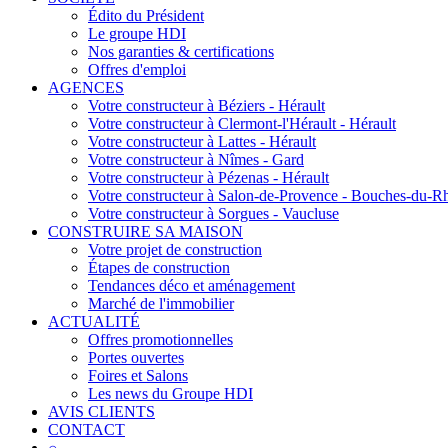
Édito du Président
Le groupe HDI
Nos garanties & certifications
Offres d'emploi
AGENCES
Votre constructeur à Béziers - Hérault
Votre constructeur à Clermont-l'Hérault - Hérault
Votre constructeur à Lattes - Hérault
Votre constructeur à Nîmes - Gard
Votre constructeur à Pézenas - Hérault
Votre constructeur à Salon-de-Provence - Bouches-du-R
Votre constructeur à Sorgues - Vaucluse
CONSTRUIRE SA MAISON
Votre projet de construction
Étapes de construction
Tendances déco et aménagement
Marché de l'immobilier
ACTUALITÉ
Offres promotionnelles
Portes ouvertes
Foires et Salons
Les news du Groupe HDI
AVIS CLIENTS
CONTACT
⌕