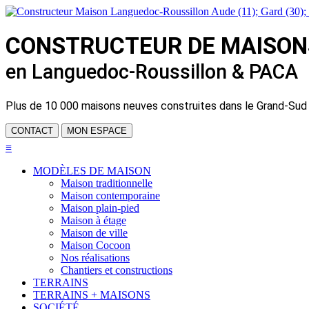
CONSTRUCTEUR DE
MAISON
en Languedoc-Roussillon & PACA
Plus de
10 000 maisons neuves
construites dans le Grand-Sud
CONTACT
MON ESPACE
≡
MODÈLES DE MAISON
Maison traditionnelle
Maison contemporaine
Maison plain-pied
Maison à étage
Maison de ville
Maison Cocoon
Nos réalisations
Chantiers et constructions
TERRAINS
TERRAINS + MAISONS
SOCIÉTÉ