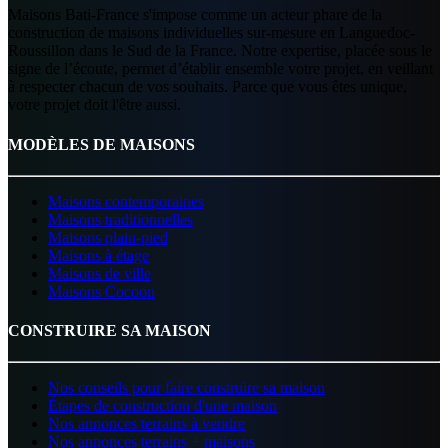
Maisons Bati-France s'impose comme un acteur phare de la
construction de maisons individuelles sur-mesure en Languedoc-
Roussillon dans le Sud de la France. Notre expertise, placée sous le
signe de l’écoute, permet d’établir ensemble votre projet, en veillant
à respecter chacun de vos souhaits. Parce que vous êtes unique,
votre projet doit l'être aussi.
MODÈLES DE MAISONS
Maisons contemporaines
Maisons traditionnelles
Maisons plain-pied
Maisons à étage
Maisons de ville
Maisons Cocoon
CONSTRUIRE SA MAISON
Nos conseils pour faire construire sa maison
Étapes de construction d'une maison
Nos annonces terrains à vendre
Nos annonces terrains + maisons