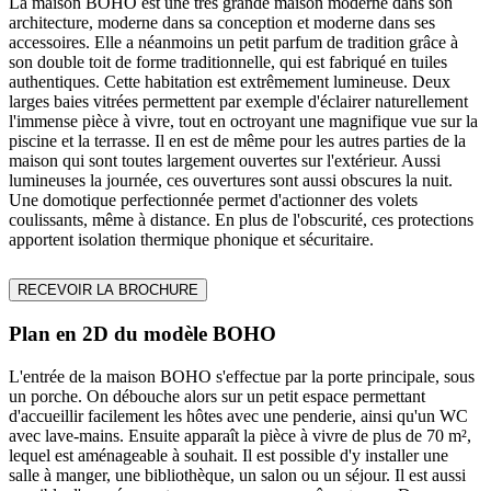
La maison BOHO est une très grande maison moderne dans son
architecture, moderne dans sa conception et moderne dans ses
accessoires. Elle a néanmoins un petit parfum de tradition grâce à
son double toit de forme traditionnelle, qui est fabriqué en tuiles
authentiques. Cette habitation est extrêmement lumineuse. Deux
larges baies vitrées permettent par exemple d'éclairer naturellement
l'immense pièce à vivre, tout en octroyant une magnifique vue sur la
piscine et la terrasse. Il en est de même pour les autres parties de la
maison qui sont toutes largement ouvertes sur l'extérieur. Aussi
lumineuses la journée, ces ouvertures sont aussi obscures la nuit.
Une domotique perfectionnée permet d'actionner des volets
coulissants, même à distance. En plus de l'obscurité, ces protections
apportent isolation thermique phonique et sécuritaire.
RECEVOIR LA BROCHURE
Plan en 2D du modèle BOHO
L'entrée de la maison BOHO s'effectue par la porte principale, sous
un porche. On débouche alors sur un petit espace permettant
d'accueillir facilement les hôtes avec une penderie, ainsi qu'un WC
avec lave-mains. Ensuite apparaît la pièce à vivre de plus de 70 m²,
lequel est aménageable à souhait. Il est possible d'y installer une
salle à manger, une bibliothèque, un salon ou un séjour. Il est aussi