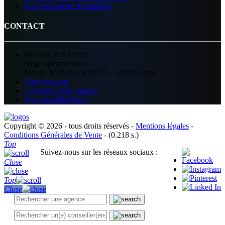
Nos réalisations de maisons
CONTACT
Maisons Bati-France
Siège opérationnel :
Mas de Mariotte - RD 132 - 34970 Lattes
Appelez-nous
Contactez votre agence
Nos conseiller(ères)
Copyright © 2026 - tous droits réservés -
Mentions légales
-
Conditions Générales de Vente
- (0.218 s.)
Top
Suivez-nous sur les réseaux sociaux :
Close
Top
Close