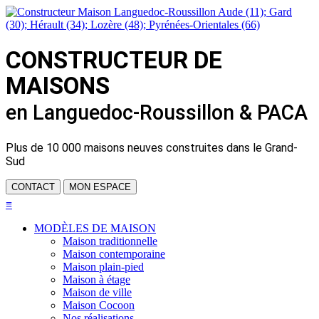
CONSTRUCTEUR DE
MAISONS
en Languedoc-Roussillon & PACA
Plus de
10 000 maisons neuves
construites dans le Grand-
Sud
CONTACT
MON ESPACE
≡
MODÈLES DE MAISON
Maison traditionnelle
Maison contemporaine
Maison plain-pied
Maison à étage
Maison de ville
Maison Cocoon
Nos réalisations