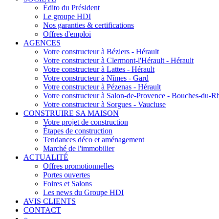
Édito du Président
Le groupe HDI
Nos garanties & certifications
Offres d'emploi
AGENCES
Votre constructeur à Béziers - Hérault
Votre constructeur à Clermont-l'Hérault - Hérault
Votre constructeur à Lattes - Hérault
Votre constructeur à Nîmes - Gard
Votre constructeur à Pézenas - Hérault
Votre constructeur à Salon-de-Provence - Bouches-du-R
Votre constructeur à Sorgues - Vaucluse
CONSTRUIRE SA MAISON
Votre projet de construction
Étapes de construction
Tendances déco et aménagement
Marché de l'immobilier
ACTUALITÉ
Offres promotionnelles
Portes ouvertes
Foires et Salons
Les news du Groupe HDI
AVIS CLIENTS
CONTACT
⌕