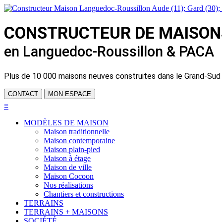
CONSTRUCTEUR DE
MAISON
en Languedoc-Roussillon & PACA
Plus de
10 000 maisons neuves
construites dans le Grand-Sud
CONTACT
MON ESPACE
≡
MODÈLES DE MAISON
Maison traditionnelle
Maison contemporaine
Maison plain-pied
Maison à étage
Maison de ville
Maison Cocoon
Nos réalisations
Chantiers et constructions
TERRAINS
TERRAINS + MAISONS
SOCIÉTÉ