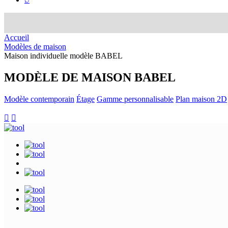
Accueil
Modèles de maison
Maison individuelle modèle BABEL
MODÈLE DE MAISON
BABEL
Modèle contemporain
Étage
Gamme personnalisable
Plan maison 2D

