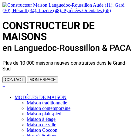
CONSTRUCTEUR DE
MAISONS
en Languedoc-Roussillon & PACA
Plus de
10 000 maisons neuves
construites dans le Grand-
Sud
CONTACT
MON ESPACE
≡
MODÈLES DE MAISON
Maison traditionnelle
Maison contemporaine
Maison plain-pied
Maison à étage
Maison de ville
Maison Cocoon
Nos réalisations