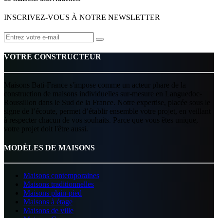
INSCRIVEZ-VOUS À NOTRE NEWSLETTER
VOTRE CONSTRUCTEUR
Maisons Bati-France s'impose comme un acteur phare de la
construction de maisons individuelles sur-mesure en Languedoc-
Roussillon dans le Sud de la France. Notre expertise, placée sous le
signe de l’écoute, permet d’établir ensemble votre projet, en veillant
à respecter chacun de vos souhaits. Parce que vous êtes unique,
votre projet doit l'être aussi.
MODÈLES DE MAISONS
Maisons contemporaines
Maisons traditionnelles
Maisons plain-pied
Maisons à étage
Maisons de ville