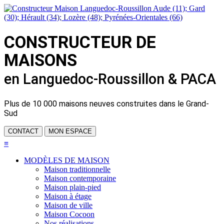
CONSTRUCTEUR DE
MAISONS
en Languedoc-Roussillon & PACA
Plus de
10 000 maisons neuves
construites dans le Grand-
Sud
CONTACT
MON ESPACE
≡
MODÈLES DE MAISON
Maison traditionnelle
Maison contemporaine
Maison plain-pied
Maison à étage
Maison de ville
Maison Cocoon
Nos réalisations