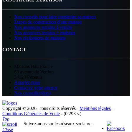
Nos conseils pour faire construire sa maison
Étapes de construction d'une maison
Nos annonces terrains à vendre
Nos annonces terrains + maisons
Nos réalisations de maisons
CONTACT
Maisons Bati-France
63 avenue de Verdun
34120 Pézenas
Appelez-nous
Contactez votre agence
Nos conseiller(ères)
Copyright © 2026 - tous droits réservés -
Mentions légales
-
Conditions Générales de Vente
- (0.293 s.)
Top
Suivez-nous sur les réseaux sociaux :
Close