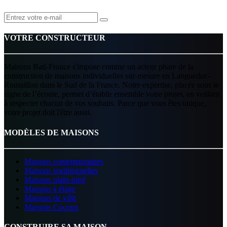
VOTRE CONSTRUCTEUR
Maisons Bati-France s'impose comme un acteur phare de la
construction de maisons individuelles sur-mesure en Languedoc-
Roussillon dans le Sud de la France. Notre expertise, placée sous le
signe de l’écoute, permet d’établir ensemble votre projet, en veillant
à respecter chacun de vos souhaits. Parce que vous êtes unique,
votre projet doit l'être aussi.
MODÈLES DE MAISONS
Maisons contemporaines
Maisons traditionnelles
Maisons plain-pied
Maisons à étage
Maisons de ville
Maisons Cocoon
CONSTRUIRE SA MAISON