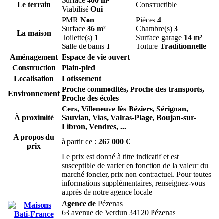
Surface
400 m²
Le terrain
Constructible
Viabilisé
Oui
PMR
Non
Pièces
4
Surface
86 m²
Chambre(s)
3
La maison
Toilette(s)
1
Surface garage
14 m²
Salle de bains
1
Toiture
Traditionnelle
Aménagement
Espace de vie ouvert
Construction
Plain-pied
Localisation
Lotissement
Proche commodités, Proche des transports,
Environnement
Proche des écoles
Cers,
Villeneuve-lès-Béziers,
Sérignan,
À proximité
Sauvian,
Vias,
Valras-Plage,
Boujan-sur-
Libron,
Vendres,
...
A propos du
à partir de :
267 000 €
prix
Le prix est donné à titre indicatif et est
susceptible de varier en fonction de la valeur du
marché foncier, prix non contractuel. Pour toutes
informations supplémentaires, renseignez-vous
auprès de notre agence locale.
Agence de
Pézenas
63 avenue de Verdun 34120 Pézenas