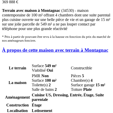
369 888 €
Terrain avec maison à Montagnac
(34530) - maison
contemporaine de 100 m² offrant 4 chambres dont une suite parental
plus cuisine ouverte sur une belle pièce de vie et un garage de 15 m²
sur une jolie parcelle de 549 m² a ne pas louper contact par
téléphone pour une plus grande réactivité
* Prix à partir de pouvant être revu à la hausse en fonction du prix du marché de
nos aménageurs fonciers.
À propos de cette maison avec terrain à Montagnac
Surface
549 m²
Le terrain
Constructible
Viabilisé
Oui
PMR
Non
Pièces
5
Surface
100 m²
Chambre(s)
4
La maison
Toilette(s)
2
Surface garage
15 m²
Salle de bains
2
Toiture
Plate
Cuisine US, Dressing, Entrée, Étage, Suite
Aménagement
parentale
Construction
Étage
Localisation
Lotissement