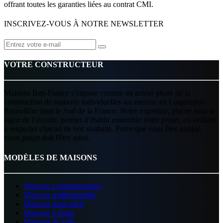
offrant toutes les garanties liées au contrat CMI.
INSCRIVEZ-VOUS À NOTRE NEWSLETTER
VOTRE CONSTRUCTEUR
Maisons Bati-France s'impose comme un acteur phare de la
construction de maisons individuelles sur-mesure en Languedoc-
Roussillon dans le Sud de la France. Notre expertise, placée sous le
signe de l’écoute, permet d’établir ensemble votre projet, en veillant
à respecter chacun de vos souhaits. Parce que vous êtes unique,
votre projet doit l'être aussi.
MODÈLES DE MAISONS
Maisons contemporaines
Maisons traditionnelles
Maisons plain-pied
Maisons à étage
Maisons de ville