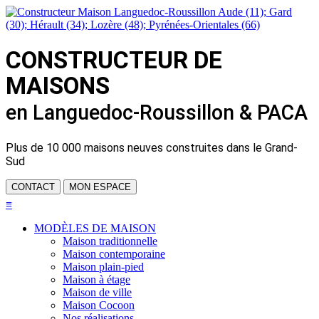
CONSTRUCTEUR DE
MAISONS
en Languedoc-Roussillon & PACA
Plus de
10 000 maisons neuves
construites dans le Grand-
Sud
CONTACT
MON ESPACE
≡
MODÈLES DE MAISON
Maison traditionnelle
Maison contemporaine
Maison plain-pied
Maison à étage
Maison de ville
Maison Cocoon
Nos réalisations