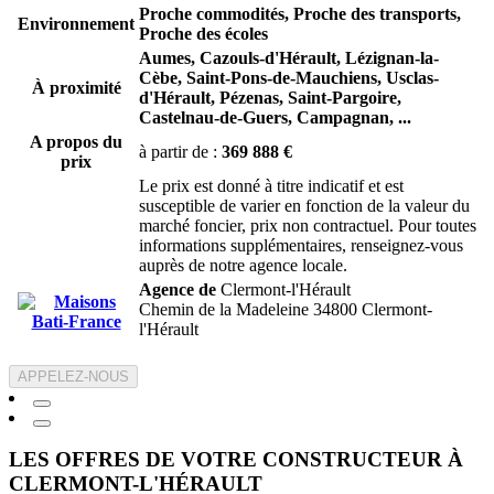
Proche commodités, Proche des transports,
Environnement
Proche des écoles
Aumes,
Cazouls-d'Hérault,
Lézignan-la-
Cèbe,
Saint-Pons-de-Mauchiens,
Usclas-
À proximité
d'Hérault,
Pézenas,
Saint-Pargoire,
Castelnau-de-Guers,
Campagnan,
...
A propos du
à partir de :
369 888 €
prix
Le prix est donné à titre indicatif et est
susceptible de varier en fonction de la valeur du
marché foncier, prix non contractuel. Pour toutes
informations supplémentaires, renseignez-vous
auprès de notre agence locale.
Agence de
Clermont-l'Hérault
Chemin de la Madeleine 34800 Clermont-
l'Hérault
APPELEZ-NOUS
LES OFFRES DE VOTRE CONSTRUCTEUR À
CLERMONT-L'HÉRAULT