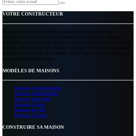
VOTRE CONSTRUCTEUR
Maisons Bati-France s'impose comme un acteur phare de la
construction de maisons individuelles sur-mesure en Languedoc-
Roussillon dans le Sud de la France. Notre expertise, placée sous le
signe de l’écoute, permet d’établir ensemble votre projet, en veillant
à respecter chacun de vos souhaits. Parce que vous êtes unique,
votre projet doit l'être aussi.
MODÈLES DE MAISONS
Maisons contemporaines
Maisons traditionnelles
Maisons plain-pied
Maisons à étage
Maisons de ville
Maisons Cocoon
CONSTRUIRE SA MAISON