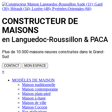
CONSTRUCTEUR DE
MAISONS
en Languedoc-Roussillon & PACA
Plus de
10 000 maisons neuves
construites dans le Grand-
Sud
CONTACT
MON ESPACE
≡
MODÈLES DE MAISON
Maison traditionnelle
Maison contemporaine
Maison plain-pied
Maison à étage
Maison de ville
Maison Cocoon
Nos réalisations