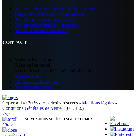
Nos conseils pour faire construire sa maison
Étapes de construction d'une maison
Nos annonces terrains à vendre
Nos annonces terrains + maisons
Nos réalisations de maisons
CONTACT
Maisons Bati-France
Siège opérationnel :
Mas de Mariotte - RD 132 - 34970 Lattes
Appelez-nous
Contactez votre agence
Nos conseiller(ères)
Copyright © 2026 - tous droits réservés -
Mentions légales
-
Conditions Générales de Vente
- (0.131 s.)
Top
Suivez-nous sur les réseaux sociaux :
Close
Top