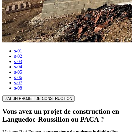
s-01
s-02
s-03
s-04
s-05
s-06
s-07
s-08
J'AI UN PROJET DE CONSTRUCTION
Vous avez un projet de construction en
Languedoc-Roussillon ou PACA ?
Maisons Bati-France,
constructeur de maisons individuelles