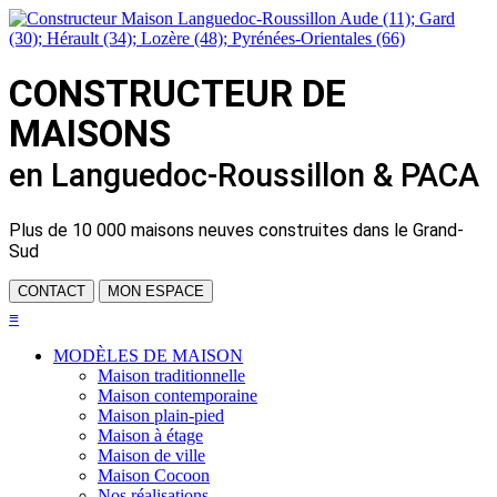
CONSTRUCTEUR DE
MAISONS
en Languedoc-Roussillon & PACA
Plus de
10 000 maisons neuves
construites dans le Grand-
Sud
CONTACT
MON ESPACE
≡
MODÈLES DE MAISON
Maison traditionnelle
Maison contemporaine
Maison plain-pied
Maison à étage
Maison de ville
Maison Cocoon
Nos réalisations