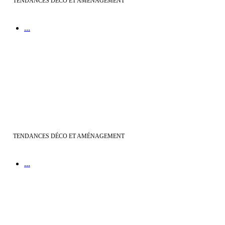
TENDANCES DÉCO ET AMÉNAGEMENT
...
Faire de son extérieur | une véritable pièce à vivre
TENDANCES DÉCO ET AMÉNAGEMENT
...
Réussir son jardin | avec Maisons Bati-France