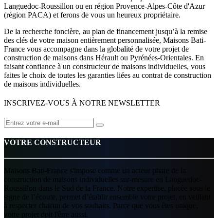
Languedoc-Roussillon ou en région Provence-Alpes-Côte d'Azur
(région PACA) et ferons de vous un heureux propriétaire.
De la recherche foncière, au plan de financement jusqu’à la remise
des clés de votre maison entièrement personnalisée, Maisons Bati-
France vous accompagne dans la globalité de votre projet de
construction de maisons dans Hérault ou Pyrénées-Orientales. En
faisant confiance à un constructeur de maisons individuelles, vous
faites le choix de toutes les garanties liées au contrat de construction
de maisons individuelles.
INSCRIVEZ-VOUS À NOTRE NEWSLETTER
VOTRE CONSTRUCTEUR
Maisons Bati-France s'impose comme un acteur phare de la
construction de maisons individuelles sur-mesure en Languedoc-
Roussillon dans le Sud de la France. Notre expertise, placée sous le
signe de l’écoute, permet d’établir ensemble votre projet, en veillant
à respecter chacun de vos souhaits. Parce que vous êtes unique,
votre projet doit l'être aussi.