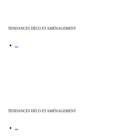
TENDANCES DÉCO ET AMÉNAGEMENT
...
Déco kids : | une chambre au top pour la rentrée !
TENDANCES DÉCO ET AMÉNAGEMENT
...