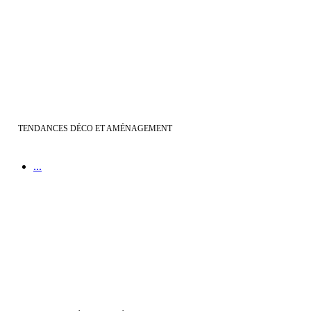
Choisir la bonne orientation | et la bonne disposition des pièces de
votre maison
TENDANCES DÉCO ET AMÉNAGEMENT
...
Bien choisir | son sytème de chauffage