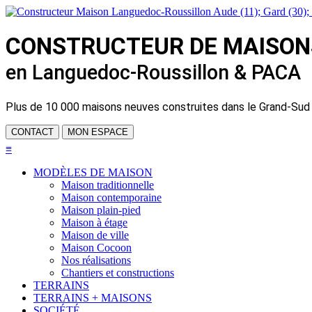
CONSTRUCTEUR DE
MAISON
en Languedoc-Roussillon & PACA
Plus de
10 000 maisons neuves
construites dans le Grand-Sud
CONTACT
MON ESPACE
≡
MODÈLES DE MAISON
Maison traditionnelle
Maison contemporaine
Maison plain-pied
Maison à étage
Maison de ville
Maison Cocoon
Nos réalisations
Chantiers et constructions
TERRAINS
TERRAINS + MAISONS
SOCIÉTÉ