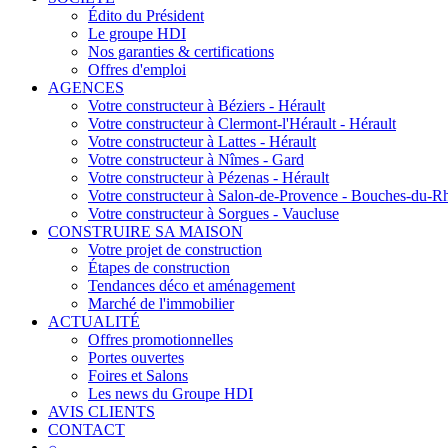
Édito du Président
Le groupe HDI
Nos garanties & certifications
Offres d'emploi
AGENCES
Votre constructeur à Béziers - Hérault
Votre constructeur à Clermont-l'Hérault - Hérault
Votre constructeur à Lattes - Hérault
Votre constructeur à Nîmes - Gard
Votre constructeur à Pézenas - Hérault
Votre constructeur à Salon-de-Provence - Bouches-du-R
Votre constructeur à Sorgues - Vaucluse
CONSTRUIRE SA MAISON
Votre projet de construction
Étapes de construction
Tendances déco et aménagement
Marché de l'immobilier
ACTUALITÉ
Offres promotionnelles
Portes ouvertes
Foires et Salons
Les news du Groupe HDI
AVIS CLIENTS
CONTACT
⌕