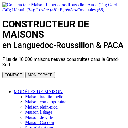
CONSTRUCTEUR DE
MAISONS
en Languedoc-Roussillon & PACA
Plus de
10 000 maisons neuves
construites dans le Grand-
Sud
CONTACT
MON ESPACE
≡
MODÈLES DE MAISON
Maison traditionnelle
Maison contemporaine
Maison plain-pied
Maison à étage
Maison de ville
Maison Cocoon
Nos réalisations