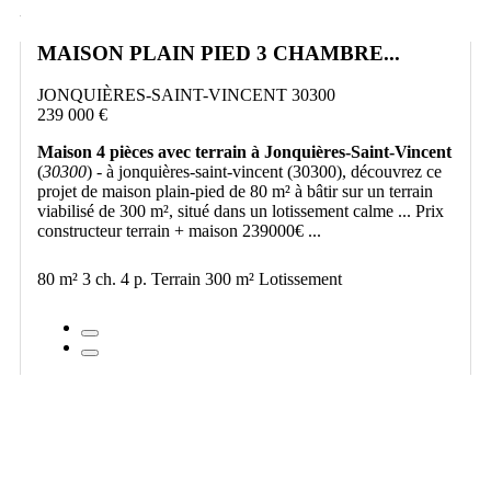
MAISON PLAIN PIED 3 CHAMBRE...
JONQUIÈRES-SAINT-VINCENT 30300
239 000 €
Maison 4 pièces avec terrain à Jonquières-Saint-Vincent
(
30300
) - à jonquières-saint-vincent (30300), découvrez ce
projet de maison plain-pied de 80 m² à bâtir sur un terrain
viabilisé de 300 m², situé dans un lotissement calme ... Prix
constructeur terrain + maison 239000€ ...
80 m²
3 ch.
4 p.
Terrain 300 m²
Lotissement
VOIR LE PROJET
3D