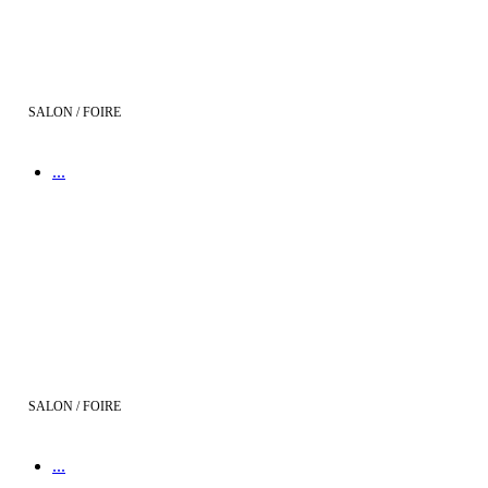
SALON / FOIRE
...
Salon de l'Immobilier de Béziers
SALON / FOIRE
...