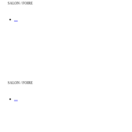
SALON / FOIRE
...
Viv'Habitat Perpignan
SALON / FOIRE
...
Réseau Franchise Maisons Bati France au Salon de l'Entreprise de
Toulouse