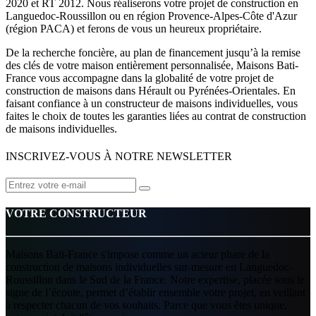
2020 et RT 2012. Nous réaliserons votre projet de construction en
Languedoc-Roussillon ou en région Provence-Alpes-Côte d'Azur
(région PACA) et ferons de vous un heureux propriétaire.
De la recherche foncière, au plan de financement jusqu’à la remise
des clés de votre maison entièrement personnalisée, Maisons Bati-
France vous accompagne dans la globalité de votre projet de
construction de maisons dans Hérault ou Pyrénées-Orientales. En
faisant confiance à un constructeur de maisons individuelles, vous
faites le choix de toutes les garanties liées au contrat de construction
de maisons individuelles.
INSCRIVEZ-VOUS À NOTRE NEWSLETTER
VOTRE CONSTRUCTEUR
Maisons Bati-France s'impose comme un acteur phare de la
construction de maisons individuelles sur-mesure en Languedoc-
Roussillon dans le Sud de la France. Notre expertise, placée sous le
signe de l’écoute, permet d’établir ensemble votre projet, en veillant
à respecter chacun de vos souhaits. Parce que vous êtes unique,