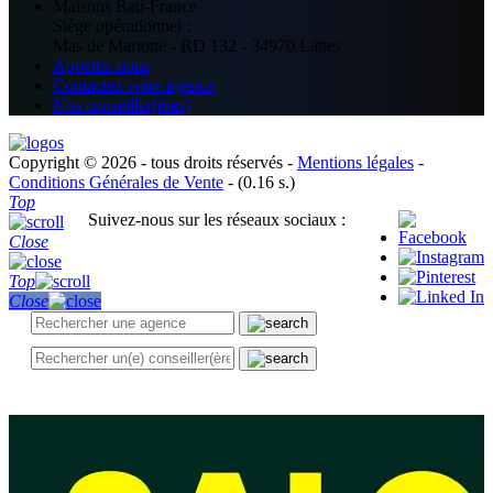
Maisons Bati-France
Siège opérationnel :
Mas de Mariotte - RD 132 - 34970 Lattes
Appelez-nous
Contactez votre agence
Nos conseiller(ères)
Copyright © 2026 - tous droits réservés -
Mentions légales
-
Conditions Générales de Vente
- (0.16 s.)
Top
Suivez-nous sur les réseaux sociaux :
Close
Top
Close