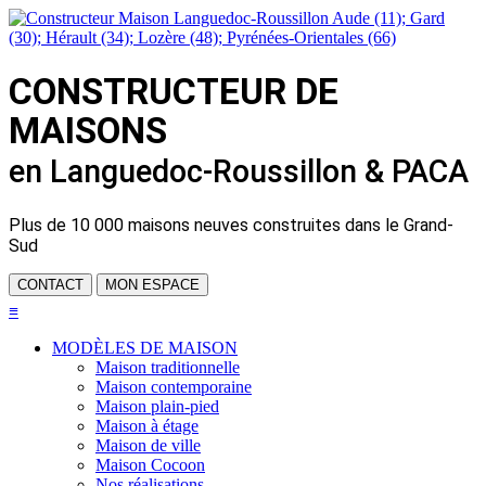
CONSTRUCTEUR DE
MAISONS
en Languedoc-Roussillon & PACA
Plus de
10 000 maisons neuves
construites dans le Grand-
Sud
CONTACT
MON ESPACE
≡
MODÈLES DE MAISON
Maison traditionnelle
Maison contemporaine
Maison plain-pied
Maison à étage
Maison de ville
Maison Cocoon
Nos réalisations