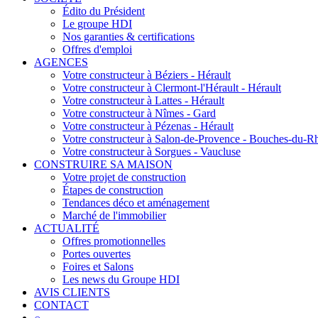
Édito du Président
Le groupe HDI
Nos garanties & certifications
Offres d'emploi
AGENCES
Votre constructeur à Béziers - Hérault
Votre constructeur à Clermont-l'Hérault - Hérault
Votre constructeur à Lattes - Hérault
Votre constructeur à Nîmes - Gard
Votre constructeur à Pézenas - Hérault
Votre constructeur à Salon-de-Provence - Bouches-du-R
Votre constructeur à Sorgues - Vaucluse
CONSTRUIRE SA MAISON
Votre projet de construction
Étapes de construction
Tendances déco et aménagement
Marché de l'immobilier
ACTUALITÉ
Offres promotionnelles
Portes ouvertes
Foires et Salons
Les news du Groupe HDI
AVIS CLIENTS
CONTACT
⌕