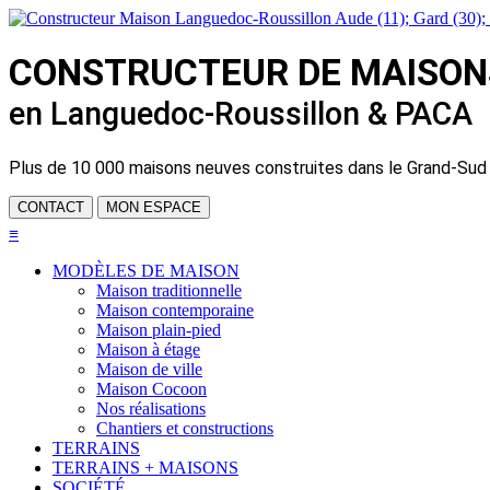
CONSTRUCTEUR DE
MAISON
en Languedoc-Roussillon & PACA
Plus de
10 000 maisons neuves
construites dans le Grand-Sud
CONTACT
MON ESPACE
≡
MODÈLES DE MAISON
Maison traditionnelle
Maison contemporaine
Maison plain-pied
Maison à étage
Maison de ville
Maison Cocoon
Nos réalisations
Chantiers et constructions
TERRAINS
TERRAINS + MAISONS
SOCIÉTÉ