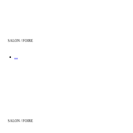
SALON / FOIRE
...
RETOUR SUR : Visites virtuelles Maisons Bati France avec l'Oculus
SALON / FOIRE