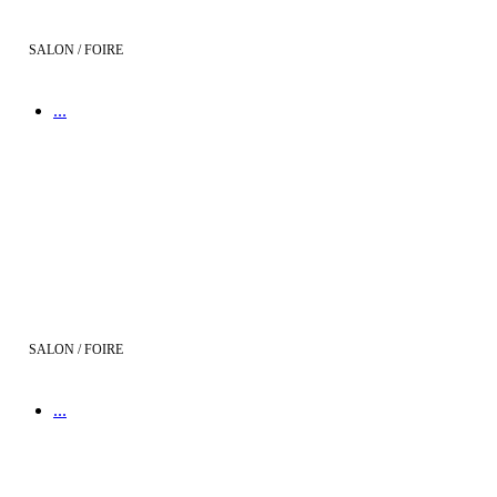
SALON / FOIRE
...
Salon de l'Immobilier de Béziers
SALON / FOIRE
...
Maisons Bati France au Salon Franchise Expo ! Devenez constructeu