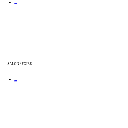
...
Viv'Habitat Perpignan
SALON / FOIRE
...
Réseau Franchise Maisons Bati France au Salon de l'Entreprise de 