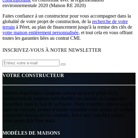
environnementale 2020 (Maison RE 2020)
Faites confiance à un constructeur pour vous accompagner dans la
globalité de votre projet de construction, de la
recherche de votre
terrain
à Péret, au plan de financement jusqu'à la remise des clés de
votre maison entièrement personnalisée
, et tout cela en vous offrant
toutes les garanties liées au contrat CMI.
INSCRIVEZ-VOUS À NOTRE NEWSLETTER
VOTRE CONSTRUCTEUR
Maisons Bati-France s'impose comme un acteur phare de la
construction de maisons individuelles sur-mesure en Languedoc-
Roussillon dans le Sud de la France. Notre expertise, placée sous le
signe de l’écoute, permet d’établir ensemble votre projet, en veillant
à respecter chacun de vos souhaits. Parce que vous êtes unique,
votre projet doit l'être aussi.
MODÈLES DE MAISONS