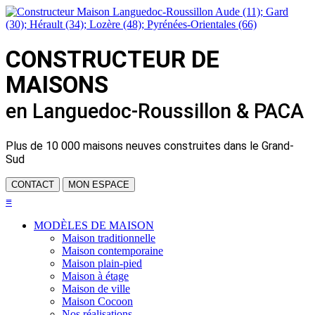
CONSTRUCTEUR DE
MAISONS
en Languedoc-Roussillon & PACA
Plus de
10 000 maisons neuves
construites dans le Grand-
Sud
CONTACT
MON ESPACE
≡
MODÈLES DE MAISON
Maison traditionnelle
Maison contemporaine
Maison plain-pied
Maison à étage
Maison de ville
Maison Cocoon
Nos réalisations