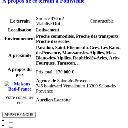
À propos de ce terrain à Fontvieille
Surface
376 m²
Le terrain
Constructible
Viabilisé
Oui
Localisation
Lotissement
Proche commodités, Proche des transports,
Environnement
Proche des écoles
Paradou,
Saint-Etienne-du-Grès,
Les Baux-
de-Provence,
Maussane-les-Alpilles,
Mas-
À proximité
Blanc-des-Alpilles,
Raphèle-lès-Arles,
Arles,
Fourques,
Tarascon,
...
A propos du
Prix total :
170 000 €
prix
Agence de
Salon-de-Provence
745 boulevard Ventadouiro 13300 Salon-de-
Provence
Votre conseiller-
Aurelien Lacrotte
ère
APPELEZ-NOUS