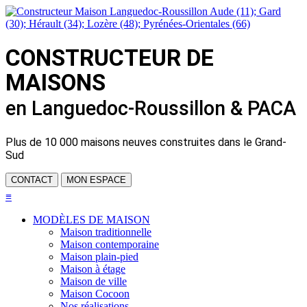
CONSTRUCTEUR DE
MAISONS
en Languedoc-Roussillon & PACA
Plus de
10 000 maisons neuves
construites dans le Grand-
Sud
CONTACT
MON ESPACE
≡
MODÈLES DE MAISON
Maison traditionnelle
Maison contemporaine
Maison plain-pied
Maison à étage
Maison de ville
Maison Cocoon
Nos réalisations