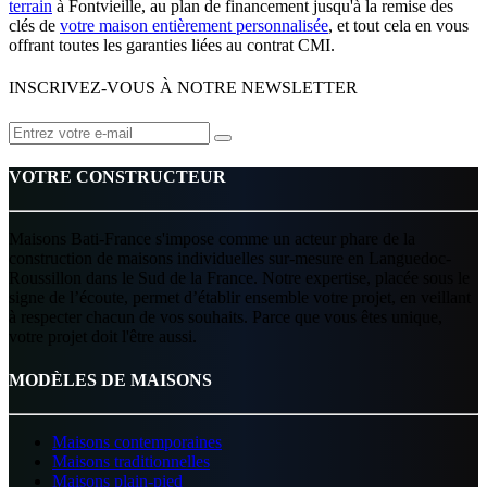
terrain
à Fontvieille, au plan de financement jusqu'à la remise des
clés de
votre maison entièrement personnalisée
, et tout cela en vous
offrant toutes les garanties liées au contrat CMI.
INSCRIVEZ-VOUS À NOTRE NEWSLETTER
VOTRE CONSTRUCTEUR
Maisons Bati-France s'impose comme un acteur phare de la
construction de maisons individuelles sur-mesure en Languedoc-
Roussillon dans le Sud de la France. Notre expertise, placée sous le
signe de l’écoute, permet d’établir ensemble votre projet, en veillant
à respecter chacun de vos souhaits. Parce que vous êtes unique,
votre projet doit l'être aussi.
MODÈLES DE MAISONS
Maisons contemporaines
Maisons traditionnelles
Maisons plain-pied