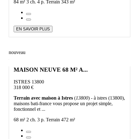
84 m²
3 ch.
4 p.
Terrain 343 m²
EN SAVOIR PLUS
nouveau
MAISON NEUVE 68 M² A...
ISTRES 13800
318 000 €
Terrain avec maison à Istres
(
13800
) - à istres (13800),
maisons bati-france vous propose un projet simple,
fonctionnel et ...
68 m²
2 ch.
3 p.
Terrain 472 m²