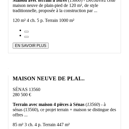
Maison avec terrain à Istres
(
13800
) - Découvrez cette
maison neuve de plain-pied de 120 m², de style
traditionnelle, proposée à la construction par ...
120 m²
4 ch.
5 p.
Terrain 1000 m²
EN SAVOIR PLUS
MAISON NEUVE DE PLAI...
SÉNAS 13560
280 500 €
Terrain avec maison 4 pièces à Sénas
(
13560
) - à
sénas (13560), ce projet terrain + maison se distingue des
offres ...
85 m²
3 ch.
4 p.
Terrain 447 m²