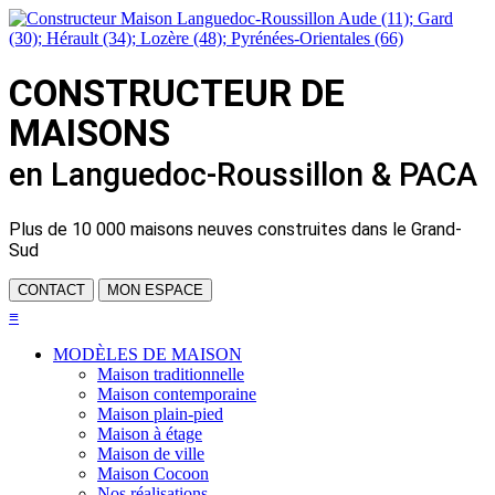
CONSTRUCTEUR DE
MAISONS
en Languedoc-Roussillon & PACA
Plus de
10 000 maisons neuves
construites dans le Grand-
Sud
CONTACT
MON ESPACE
≡
MODÈLES DE MAISON
Maison traditionnelle
Maison contemporaine
Maison plain-pied
Maison à étage
Maison de ville
Maison Cocoon
Nos réalisations