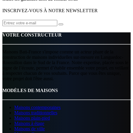
INSCRIVEZ-VOUS À NOTRE NEWSLETTER
VOTRE CONSTRUCTEUR
Maisons Bati-France s'impose comme un acteur phare de la
construction de maisons individuelles sur-mesure en Languedoc-
Roussillon dans le Sud de la France. Notre expertise, placée sous le
signe de l’écoute, permet d’établir ensemble votre projet, en veillant
à respecter chacun de vos souhaits. Parce que vous êtes unique,
votre projet doit l'être aussi.
MODÈLES DE MAISONS
Maisons contemporaines
Maisons traditionnelles
Maisons plain-pied
Maisons à étage
Maisons de ville