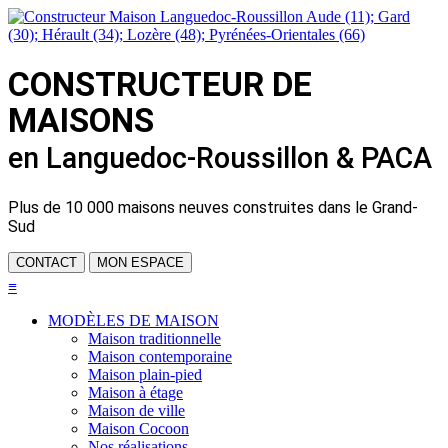
CONSTRUCTEUR DE
MAISONS
en Languedoc-Roussillon & PACA
Plus de
10 000 maisons neuves
construites dans le Grand-
Sud
CONTACT
MON ESPACE
≡
MODÈLES DE MAISON
Maison traditionnelle
Maison contemporaine
Maison plain-pied
Maison à étage
Maison de ville
Maison Cocoon
Nos réalisations