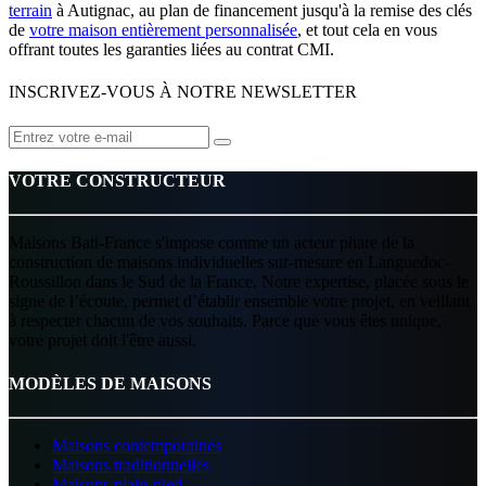
terrain
à Autignac, au plan de financement jusqu'à la remise des clés
de
votre maison entièrement personnalisée
, et tout cela en vous
offrant toutes les garanties liées au contrat CMI.
INSCRIVEZ-VOUS À NOTRE NEWSLETTER
VOTRE CONSTRUCTEUR
Maisons Bati-France s'impose comme un acteur phare de la
construction de maisons individuelles sur-mesure en Languedoc-
Roussillon dans le Sud de la France. Notre expertise, placée sous le
signe de l’écoute, permet d’établir ensemble votre projet, en veillant
à respecter chacun de vos souhaits. Parce que vous êtes unique,
votre projet doit l'être aussi.
MODÈLES DE MAISONS
Maisons contemporaines
Maisons traditionnelles
Maisons plain-pied