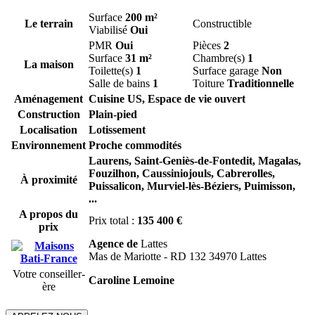
Surface
200 m²
Le terrain
Constructible
Viabilisé
Oui
PMR
Oui
Pièces
2
Surface
31 m²
Chambre(s)
1
La maison
Toilette(s)
1
Surface garage
Non
Salle de bains
1
Toiture
Traditionnelle
Aménagement
Cuisine US, Espace de vie ouvert
Construction
Plain-pied
Localisation
Lotissement
Environnement
Proche commodités
Laurens,
Saint-Geniès-de-Fontedit,
Magalas,
Fouzilhon,
Caussiniojouls,
Cabrerolles,
À proximité
Puissalicon,
Murviel-lès-Béziers,
Puimisson,
...
A propos du
Prix total :
135 400 €
prix
Agence de
Lattes
Mas de Mariotte - RD 132 34970 Lattes
Votre conseiller-
Caroline Lemoine
ère