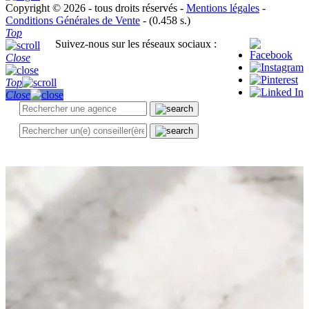
Copyright © 2026 - tous droits réservés -
Mentions légales
-
Conditions Générales de Vente
- (0.458 s.)
Top
Suivez-nous sur les réseaux sociaux :
Close
Top
Close