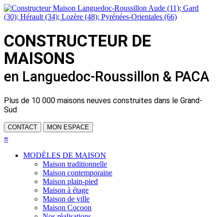
CONSTRUCTEUR DE
MAISONS
en Languedoc-Roussillon & PACA
Plus de
10 000 maisons neuves
construites dans le Grand-
Sud
CONTACT
MON ESPACE
≡
MODÈLES DE MAISON
Maison traditionnelle
Maison contemporaine
Maison plain-pied
Maison à étage
Maison de ville
Maison Cocoon
Nos réalisations