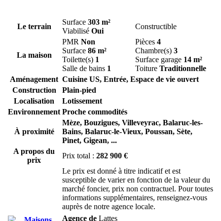
Surface
303 m²
Le terrain
Constructible
Viabilisé
Oui
PMR
Non
Pièces
4
Surface
86 m²
Chambre(s)
3
La maison
Toilette(s)
1
Surface garage
14 m²
Salle de bains
1
Toiture
Traditionnelle
Aménagement
Cuisine US, Entrée, Espace de vie ouvert
Construction
Plain-pied
Localisation
Lotissement
Environnement
Proche commodités
Mèze,
Bouzigues,
Villeveyrac,
Balaruc-les-
À proximité
Bains,
Balaruc-le-Vieux,
Poussan,
Sète,
Pinet,
Gigean,
...
A propos du
Prix total :
282 900 €
prix
Le prix est donné à titre indicatif et est
susceptible de varier en fonction de la valeur du
marché foncier, prix non contractuel. Pour toutes
informations supplémentaires, renseignez-vous
auprès de notre agence locale.
Agence de
Lattes