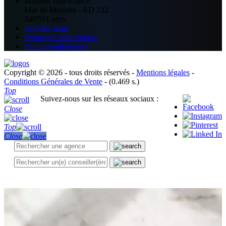
Maisons Bati-France
Mas de Mariotte - RD 132
34970 Lattes
Appelez-nous
Contactez votre agence
Nos conseiller(ères)
Copyright © 2026 - tous droits réservés -
Mentions légales
-
Conditions Générales de Vente
- (0.469 s.)
Top
Suivez-nous sur les réseaux sociaux :
Close
Top
Close