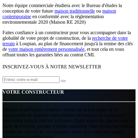
Notre équipe commerciale étudiera avec le Bureau d'études la
conception de votre future
maison traditionnelle
ou
maison
contemporaine
en conformité avec la réglementation
environnementale 2020 (Maison RE 2020)
Faites confiance à un constructeur pour vous accompagner dans la
globalité de votre projet de construction, de la
recherche de votre
terrain
à Loupian, au plan de financement jusqu'à la remise des clés
de
votre maison entièrement personnalisée
, et tout cela en vous
offrant toutes les garanties liées au contrat CMI.
INSCRIVEZ-VOUS À NOTRE NEWSLETTER
VOTRE CONSTRUCTEUR
Maisons Bati-France s'impose comme un acteur phare de la
construction de maisons individuelles sur-mesure en Languedoc-
Roussillon dans le Sud de la France. Notre expertise, placée sous le
signe de l’écoute, permet d’établir ensemble votre projet, en veillant
à respecter chacun de vos souhaits. Parce que vous êtes unique,
votre projet doit l'être aussi.