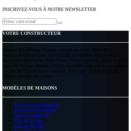
INSCRIVEZ-VOUS À NOTRE NEWSLETTER
VOTRE CONSTRUCTEUR
Maisons Bati-France s'impose comme un acteur phare de la
construction de maisons individuelles sur-mesure en Languedoc-
Roussillon dans le Sud de la France. Notre expertise, placée sous le
signe de l’écoute, permet d’établir ensemble votre projet, en veillant
à respecter chacun de vos souhaits. Parce que vous êtes unique,
votre projet doit l'être aussi.
MODÈLES DE MAISONS
Maisons contemporaines
Maisons traditionnelles
Maisons plain-pied
Maisons à étage
Maisons de ville
Maisons Cocoon