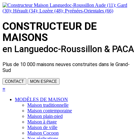
CONSTRUCTEUR DE
MAISONS
en Languedoc-Roussillon & PACA
Plus de
10 000 maisons neuves
construites dans le Grand-
Sud
CONTACT
MON ESPACE
≡
MODÈLES DE MAISON
Maison traditionnelle
Maison contemporaine
Maison plain-pied
Maison à étage
Maison de ville
Maison Cocoon
Nos réalisations