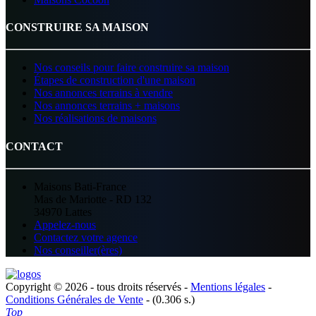
CONSTRUIRE SA MAISON
Nos conseils pour faire construire sa maison
Étapes de construction d'une maison
Nos annonces terrains à vendre
Nos annonces terrains + maisons
Nos réalisations de maisons
CONTACT
Maisons Bati-France
Mas de Mariotte - RD 132
34970 Lattes
Appelez-nous
Contactez votre agence
Nos conseiller(ères)
Copyright © 2026 - tous droits réservés -
Mentions légales
-
Conditions Générales de Vente
- (0.306 s.)
Top