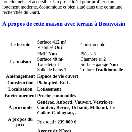
fonctionnelle et accessible. Un projet idéal pour profiter d'un
logement moderne, économique et bien situé dans une commune
recherchée du Gard.
À propos de cette maison avec terrain à Beauvoisin
Surface
412 m²
Le terrain
Constructible
Viabilisé
Oui
PMR
Non
Pièces
3
Surface
49 m²
Chambre(s)
2
La maison
Toilette(s)
1
Surface garage
Non
Salle de bains
1
Toiture
Traditionnelle
Aménagement
Espace de vie ouvert
Construction
Plain-pied, En L
Localisation
Lotissement
Environnement
Proche commodités
Générac,
Aubord,
Vauvert,
Vestric-et-
À proximité
Candiac,
Bernis,
Uchaud,
Milhaud,
Le
Cailar,
Codognan,
...
A propos du
Prix total :
239 000 €
prix
Agence de
Nîmes