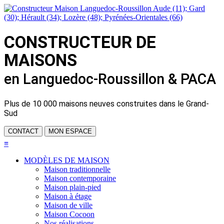
CONSTRUCTEUR DE
MAISONS
en Languedoc-Roussillon & PACA
Plus de
10 000 maisons neuves
construites dans le Grand-
Sud
CONTACT
MON ESPACE
≡
MODÈLES DE MAISON
Maison traditionnelle
Maison contemporaine
Maison plain-pied
Maison à étage
Maison de ville
Maison Cocoon
Nos réalisations