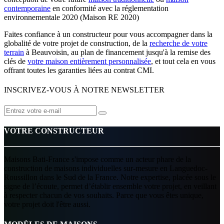
contemporaine
en conformité avec la réglementation
environnementale 2020 (Maison RE 2020)
Faites confiance à un constructeur pour vous accompagner dans la
globalité de votre projet de construction, de la
recherche de votre
terrain
à Beauvoisin, au plan de financement jusqu'à la remise des
clés de
votre maison entièrement personnalisée
, et tout cela en vous
offrant toutes les garanties liées au contrat CMI.
INSCRIVEZ-VOUS À NOTRE NEWSLETTER
VOTRE CONSTRUCTEUR
Maisons Bati-France s'impose comme un acteur phare de la
construction de maisons individuelles sur-mesure en Languedoc-
Roussillon dans le Sud de la France. Notre expertise, placée sous le
signe de l’écoute, permet d’établir ensemble votre projet, en veillant
à respecter chacun de vos souhaits. Parce que vous êtes unique,
votre projet doit l'être aussi.