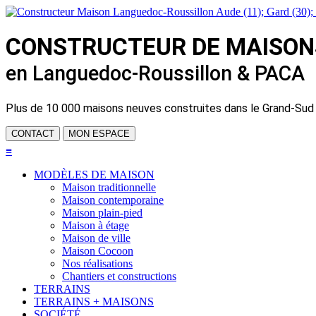
CONSTRUCTEUR DE
MAISON
en Languedoc-Roussillon & PACA
Plus de
10 000 maisons neuves
construites dans le Grand-Sud
CONTACT
MON ESPACE
≡
MODÈLES DE MAISON
Maison traditionnelle
Maison contemporaine
Maison plain-pied
Maison à étage
Maison de ville
Maison Cocoon
Nos réalisations
Chantiers et constructions
TERRAINS
TERRAINS + MAISONS
SOCIÉTÉ