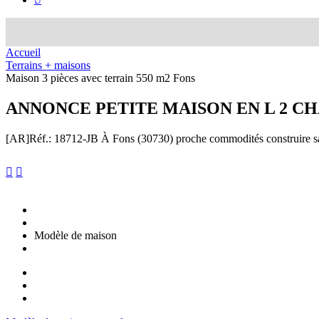
Accueil
Terrains + maisons
Maison 3 pièces avec terrain 550 m2 Fons
ANNONCE
PETITE MAISON EN L 2 C
[AR]
Réf.: 18712-JB
À Fons (30730) proche commodités construire sa 


Modèle de maison