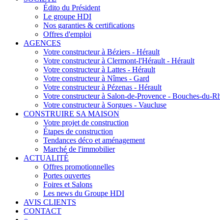
Édito du Président
Le groupe HDI
Nos garanties & certifications
Offres d'emploi
AGENCES
Votre constructeur à Béziers - Hérault
Votre constructeur à Clermont-l'Hérault - Hérault
Votre constructeur à Lattes - Hérault
Votre constructeur à Nîmes - Gard
Votre constructeur à Pézenas - Hérault
Votre constructeur à Salon-de-Provence - Bouches-du-R
Votre constructeur à Sorgues - Vaucluse
CONSTRUIRE SA MAISON
Votre projet de construction
Étapes de construction
Tendances déco et aménagement
Marché de l'immobilier
ACTUALITÉ
Offres promotionnelles
Portes ouvertes
Foires et Salons
Les news du Groupe HDI
AVIS CLIENTS
CONTACT
⌕