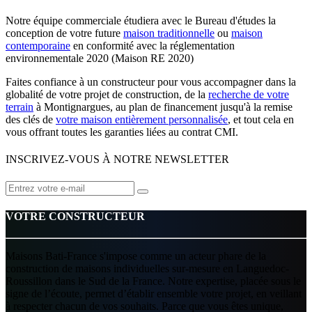
Notre équipe commerciale étudiera avec le Bureau d'études la
conception de votre future
maison traditionnelle
ou
maison
contemporaine
en conformité avec la réglementation
environnementale 2020 (Maison RE 2020)
Faites confiance à un constructeur pour vous accompagner dans la
globalité de votre projet de construction, de la
recherche de votre
terrain
à Montignargues, au plan de financement jusqu'à la remise
des clés de
votre maison entièrement personnalisée
, et tout cela en
vous offrant toutes les garanties liées au contrat CMI.
INSCRIVEZ-VOUS À NOTRE NEWSLETTER
VOTRE CONSTRUCTEUR
Maisons Bati-France s'impose comme un acteur phare de la
construction de maisons individuelles sur-mesure en Languedoc-
Roussillon dans le Sud de la France. Notre expertise, placée sous le
signe de l’écoute, permet d’établir ensemble votre projet, en veillant
à respecter chacun de vos souhaits. Parce que vous êtes unique,