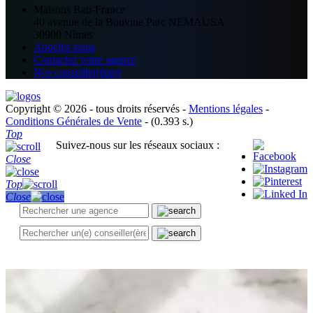
Maisons Bati-France
40 avenue de la Bouvine Parc NEMAUSA
30900 Nîmes
Appelez-nous
Contactez votre agence
Nos conseiller(ères)
Copyright © 2026 - tous droits réservés -
Mentions légales
-
Conditions Générales de Vente
- (0.393 s.)
Top
Suivez-nous sur les réseaux sociaux :
Close
Top
Close