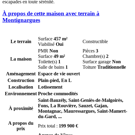
escapades en toute sérénité.
À propos de cette maison avec terrain à
Montignargues
Surface
457 m²
Le terrain
Constructible
Viabilisé
Oui
PMR
Non
Pièces
3
Surface
49 m²
Chambre(s)
2
La maison
Toilette(s)
1
Surface garage
Non
Salle de bains
1
Toiture
Traditionnelle
Aménagement
Espace de vie ouvert
Construction
Plain-pied, En L
Localisation
Lotissement
Environnement
Proche commodités
Saint-Bauzély,
Saint-Geniès-de-Malgoirès,
Fons,
La Rouvière,
Sauzet,
Gajan,
À proximité
Montagnac,
Mauressargues,
Saint-Mamert-
du-Gard,
...
A propos du
Prix total :
199 900 €
prix