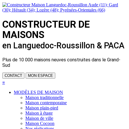
CONSTRUCTEUR DE
MAISONS
en Languedoc-Roussillon & PACA
Plus de
10 000 maisons neuves
construites dans le Grand-
Sud
CONTACT
MON ESPACE
≡
MODÈLES DE MAISON
Maison traditionnelle
Maison contemporaine
Maison plain-pied
Maison à étage
Maison de ville
Maison Cocoon
Nos réalisations