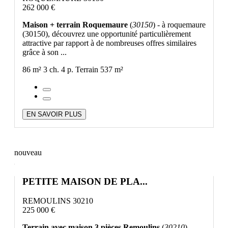
262 000 €
Maison + terrain Roquemaure
(
30150
) - à roquemaure
(30150), découvrez une opportunité particulièrement
attractive par rapport à de nombreuses offres similaires
grâce à son ...
86 m²
3 ch.
4 p.
Terrain 537 m²
EN SAVOIR PLUS
nouveau
PETITE MAISON DE PLA...
REMOULINS 30210
225 000 €
Terrain avec maison 3 pièces Remoulins
(
30210
) -