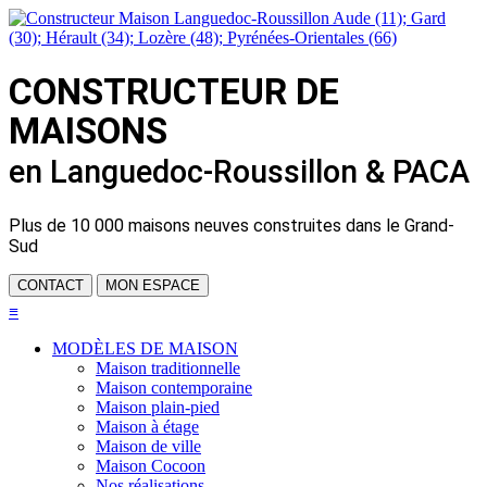
CONSTRUCTEUR DE
MAISONS
en Languedoc-Roussillon & PACA
Plus de
10 000 maisons neuves
construites dans le Grand-
Sud
CONTACT
MON ESPACE
≡
MODÈLES DE MAISON
Maison traditionnelle
Maison contemporaine
Maison plain-pied
Maison à étage
Maison de ville
Maison Cocoon
Nos réalisations