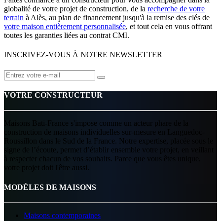
globalité de votre projet de construction, de la
recherche de votre
terrain
à Alès, au plan de financement jusqu'à la remise des clés de
votre maison entièrement personnalisée
, et tout cela en vous offrant
toutes les garanties liées au contrat CMI.
INSCRIVEZ-VOUS À NOTRE NEWSLETTER
VOTRE CONSTRUCTEUR
Maisons Bati-France s'impose comme un acteur phare de la
construction de maisons individuelles sur-mesure en Languedoc-
Roussillon dans le Sud de la France. Notre expertise, placée sous le
signe de l’écoute, permet d’établir ensemble votre projet, en veillant
à respecter chacun de vos souhaits. Parce que vous êtes unique,
votre projet doit l'être aussi.
MODÈLES DE MAISONS
Maisons contemporaines