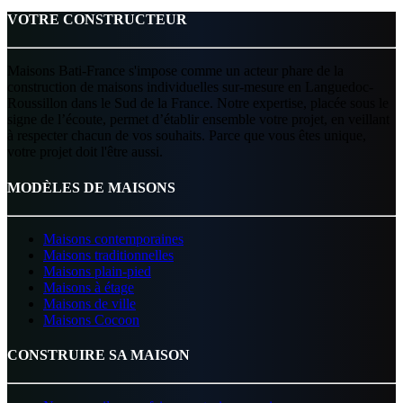
VOTRE CONSTRUCTEUR
Maisons Bati-France s'impose comme un acteur phare de la
construction de maisons individuelles sur-mesure en Languedoc-
Roussillon dans le Sud de la France. Notre expertise, placée sous le
signe de l’écoute, permet d’établir ensemble votre projet, en veillant
à respecter chacun de vos souhaits. Parce que vous êtes unique,
votre projet doit l'être aussi.
MODÈLES DE MAISONS
Maisons contemporaines
Maisons traditionnelles
Maisons plain-pied
Maisons à étage
Maisons de ville
Maisons Cocoon
CONSTRUIRE SA MAISON