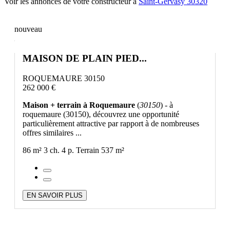
Voir les annonces de votre constructeur à
Saint-Gervasy 30320
nouveau
MAISON DE PLAIN PIED...
ROQUEMAURE 30150
262 000 €
Maison + terrain à Roquemaure
(
30150
) - à
roquemaure (30150), découvrez une opportunité
particulièrement attractive par rapport à de nombreuses
offres similaires ...
86 m²
3 ch.
4 p.
Terrain 537 m²
EN SAVOIR PLUS