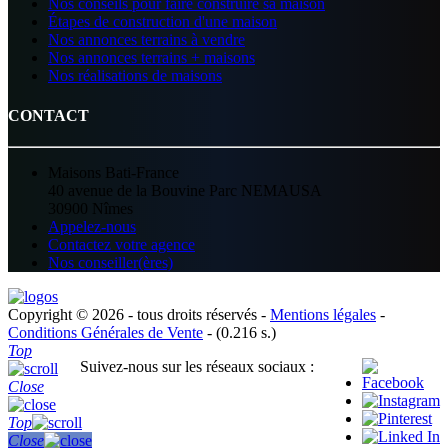
Nos conseils pour faire construire sa maison
Étapes de construction d'une maison
Nos annonces terrains à vendre
Nos annonces terrains + maisons
Nos réalisations de maisons
CONTACT
Maisons Bati-France
40 avenue de la Bouvine Parc NEMAUSA
30900 Nîmes
Appelez-nous
Contactez votre agence
Nos conseiller(ères)
Copyright © 2026 - tous droits réservés -
Mentions légales
-
Conditions Générales de Vente
- (0.216 s.)
Top
Suivez-nous sur les réseaux sociaux :
Close
Top
Close