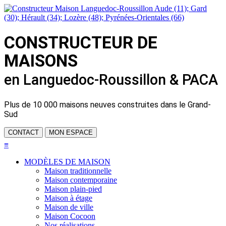
CONSTRUCTEUR DE
MAISONS
en Languedoc-Roussillon & PACA
Plus de
10 000 maisons neuves
construites dans le Grand-
Sud
CONTACT
MON ESPACE
≡
MODÈLES DE MAISON
Maison traditionnelle
Maison contemporaine
Maison plain-pied
Maison à étage
Maison de ville
Maison Cocoon
Nos réalisations