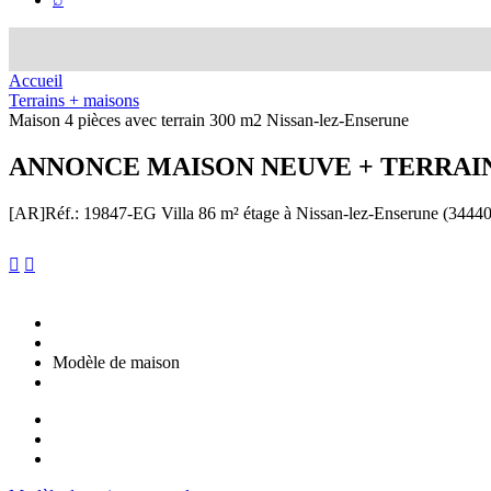
Accueil
Terrains + maisons
Maison 4 pièces avec terrain 300 m2 Nissan-lez-Enserune
ANNONCE
MAISON NEUVE + TERRAIN 
[AR]
Réf.: 19847-EG
Villa 86 m² étage à Nissan-lez-Enserune (34440)


Modèle de maison