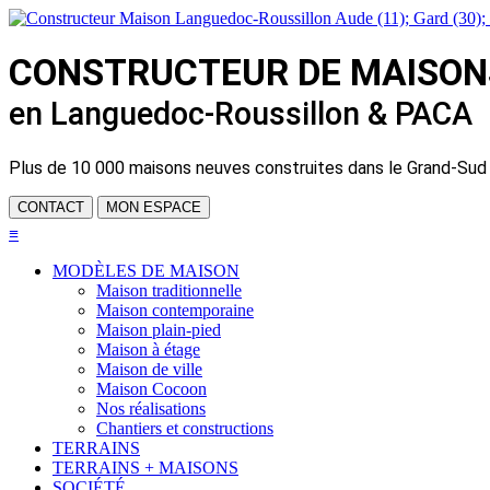
CONSTRUCTEUR DE
MAISON
en Languedoc-Roussillon & PACA
Plus de
10 000 maisons neuves
construites dans le Grand-Sud
CONTACT
MON ESPACE
≡
MODÈLES DE MAISON
Maison traditionnelle
Maison contemporaine
Maison plain-pied
Maison à étage
Maison de ville
Maison Cocoon
Nos réalisations
Chantiers et constructions
TERRAINS
TERRAINS + MAISONS
SOCIÉTÉ