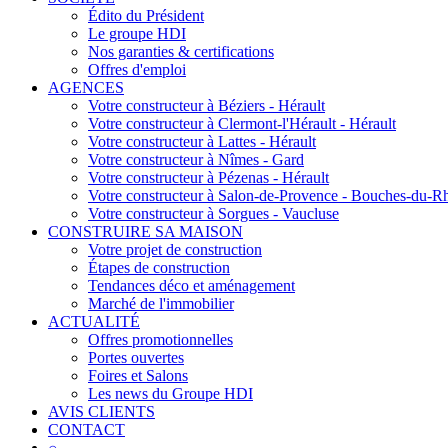
Édito du Président
Le groupe HDI
Nos garanties & certifications
Offres d'emploi
AGENCES
Votre constructeur à Béziers - Hérault
Votre constructeur à Clermont-l'Hérault - Hérault
Votre constructeur à Lattes - Hérault
Votre constructeur à Nîmes - Gard
Votre constructeur à Pézenas - Hérault
Votre constructeur à Salon-de-Provence - Bouches-du-R
Votre constructeur à Sorgues - Vaucluse
CONSTRUIRE SA MAISON
Votre projet de construction
Étapes de construction
Tendances déco et aménagement
Marché de l'immobilier
ACTUALITÉ
Offres promotionnelles
Portes ouvertes
Foires et Salons
Les news du Groupe HDI
AVIS CLIENTS
CONTACT
⌕