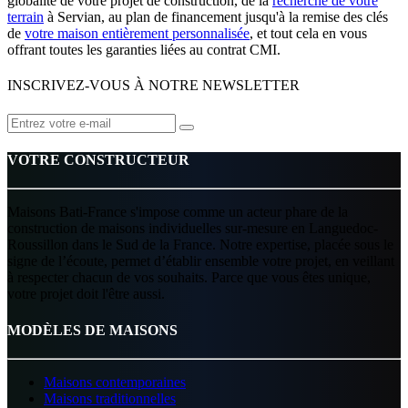
globalité de votre projet de construction, de la
recherche de votre
terrain
à Servian, au plan de financement jusqu'à la remise des clés
de
votre maison entièrement personnalisée
, et tout cela en vous
offrant toutes les garanties liées au contrat CMI.
INSCRIVEZ-VOUS À NOTRE NEWSLETTER
VOTRE CONSTRUCTEUR
Maisons Bati-France s'impose comme un acteur phare de la
construction de maisons individuelles sur-mesure en Languedoc-
Roussillon dans le Sud de la France. Notre expertise, placée sous le
signe de l’écoute, permet d’établir ensemble votre projet, en veillant
à respecter chacun de vos souhaits. Parce que vous êtes unique,
votre projet doit l'être aussi.
MODÈLES DE MAISONS
Maisons contemporaines
Maisons traditionnelles