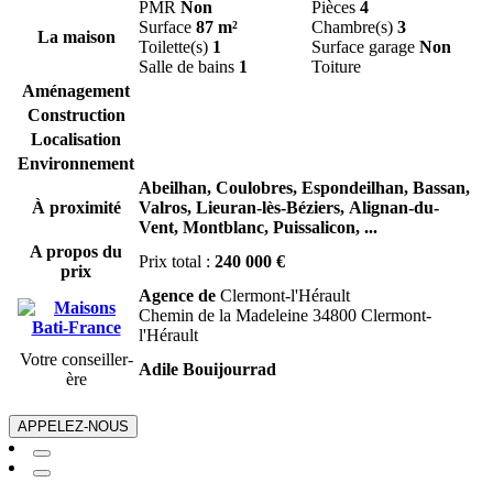
PMR
Non
Pièces
4
Surface
87 m²
Chambre(s)
3
La maison
Toilette(s)
1
Surface garage
Non
Salle de bains
1
Toiture
Aménagement
Construction
Localisation
Environnement
Abeilhan,
Coulobres,
Espondeilhan,
Bassan,
À proximité
Valros,
Lieuran-lès-Béziers,
Alignan-du-
Vent,
Montblanc,
Puissalicon,
...
A propos du
Prix total :
240 000 €
prix
Agence de
Clermont-l'Hérault
Chemin de la Madeleine 34800 Clermont-
l'Hérault
Votre conseiller-
Adile Bouijourrad
ère
APPELEZ-NOUS