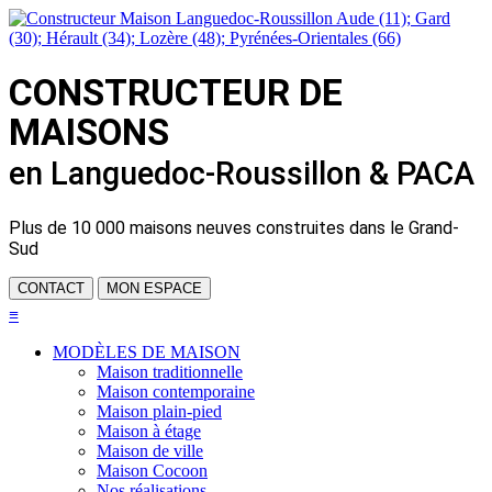
CONSTRUCTEUR DE
MAISONS
en Languedoc-Roussillon & PACA
Plus de
10 000 maisons neuves
construites dans le Grand-
Sud
CONTACT
MON ESPACE
≡
MODÈLES DE MAISON
Maison traditionnelle
Maison contemporaine
Maison plain-pied
Maison à étage
Maison de ville
Maison Cocoon
Nos réalisations