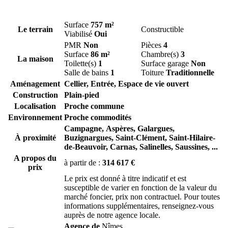
Surface
757 m²
Le terrain
Constructible
Viabilisé
Oui
PMR
Non
Pièces
4
Surface
86 m²
Chambre(s)
3
La maison
Toilette(s)
1
Surface garage
Non
Salle de bains
1
Toiture
Traditionnelle
Aménagement
Cellier, Entrée, Espace de vie ouvert
Construction
Plain-pied
Localisation
Proche commune
Environnement
Proche commodités
Campagne,
Aspères,
Galargues,
À proximité
Buzignargues,
Saint-Clément,
Saint-Hilaire-
de-Beauvoir,
Carnas,
Salinelles,
Saussines,
...
A propos du
à partir de :
314 617 €
prix
Le prix est donné à titre indicatif et est
susceptible de varier en fonction de la valeur du
marché foncier, prix non contractuel. Pour toutes
informations supplémentaires, renseignez-vous
auprès de notre agence locale.
Agence de
Nîmes