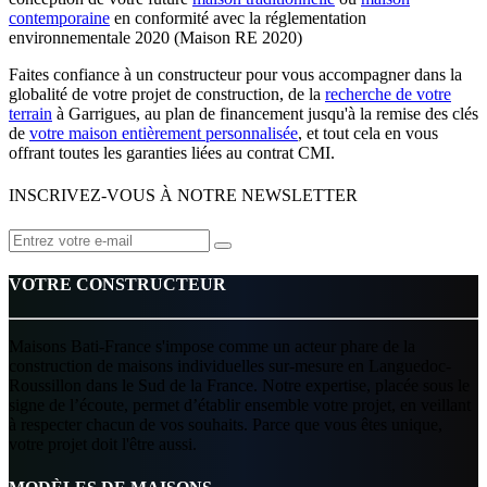
contemporaine
en conformité avec la réglementation
environnementale 2020 (Maison RE 2020)
Faites confiance à un constructeur pour vous accompagner dans la
globalité de votre projet de construction, de la
recherche de votre
terrain
à Garrigues, au plan de financement jusqu'à la remise des clés
de
votre maison entièrement personnalisée
, et tout cela en vous
offrant toutes les garanties liées au contrat CMI.
INSCRIVEZ-VOUS À NOTRE NEWSLETTER
VOTRE CONSTRUCTEUR
Maisons Bati-France s'impose comme un acteur phare de la
construction de maisons individuelles sur-mesure en Languedoc-
Roussillon dans le Sud de la France. Notre expertise, placée sous le
signe de l’écoute, permet d’établir ensemble votre projet, en veillant
à respecter chacun de vos souhaits. Parce que vous êtes unique,
votre projet doit l'être aussi.