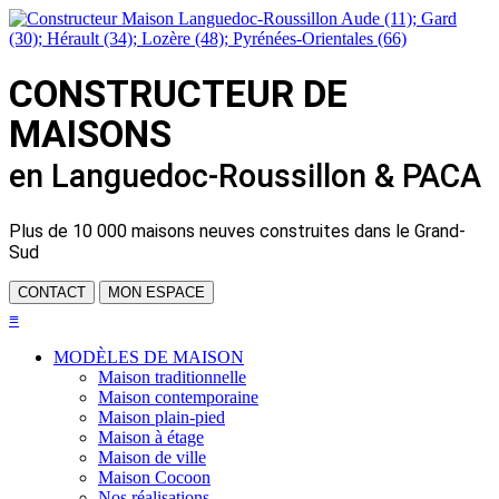
CONSTRUCTEUR DE
MAISONS
en Languedoc-Roussillon & PACA
Plus de
10 000 maisons neuves
construites dans le Grand-
Sud
CONTACT
MON ESPACE
≡
MODÈLES DE MAISON
Maison traditionnelle
Maison contemporaine
Maison plain-pied
Maison à étage
Maison de ville
Maison Cocoon
Nos réalisations