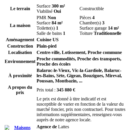
Surface
300 m²
Le terrain
Constructible
Viabilisé
Oui
PMR
Non
Pièces
4
Surface
84 m²
Chambre(s)
3
La maison
Toilette(s)
1
Surface garage
14 m²
Salle de bains
1
Toiture
Traditionnelle
Aménagement
Cuisine US
Construction
Plain-pied
Localisation
Centre-ville, Lotissement, Proche commune
Proche commodités, Proche des transports,
Environnement
Proche des écoles
Balaruc-le-Vieux,
Vic-la-Gardiole,
Balaruc-
À proximité
les-Bains,
Sète,
Gigean,
Bouzigues,
Mireval,
Poussan,
Montbazin,
...
A propos du
Prix total :
345 880 €
prix
Le prix est donné à titre indicatif et est
susceptible de varier en fonction de la valeur du
marché foncier, prix non contractuel. Pour toutes
informations supplémentaires, renseignez-vous
auprès de notre agence locale.
Agence de
Lattes