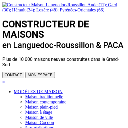
CONSTRUCTEUR DE
MAISONS
en Languedoc-Roussillon & PACA
Plus de
10 000 maisons neuves
construites dans le Grand-
Sud
CONTACT
MON ESPACE
≡
MODÈLES DE MAISON
Maison traditionnelle
Maison contemporaine
Maison plain-pied
Maison à étage
Maison de ville
Maison Cocoon
Nos réalisations