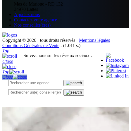
Mas de Mariotte - RD 132
34970 Lattes
Appelez-nous
Contactez votre agence
Nos conseiller(ères)
Copyright © 2026 - tous droits réservés -
Mentions légales
-
Conditions Générales de Vente
- (1.011 s.)
Top
Suivez-nous sur les réseaux sociaux :
Close
Top
Close