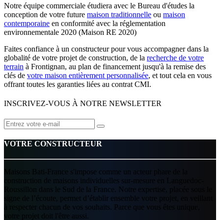
Notre équipe commerciale étudiera avec le Bureau d'études la
conception de votre future
maison traditionnelle
ou
maison
contemporaine
en conformité avec la réglementation
environnementale 2020 (Maison RE 2020)
Faites confiance à un constructeur pour vous accompagner dans la
globalité de votre projet de construction, de la
recherche de votre
terrain
à Frontignan, au plan de financement jusqu'à la remise des
clés de
votre maison entièrement personnalisée
, et tout cela en vous
offrant toutes les garanties liées au contrat CMI.
INSCRIVEZ-VOUS À NOTRE NEWSLETTER
VOTRE CONSTRUCTEUR
Maisons Bati-France s'impose comme un acteur phare de la
construction de maisons individuelles sur-mesure en Languedoc-
Roussillon dans le Sud de la France. Notre expertise, placée sous le
signe de l’écoute, permet d’établir ensemble votre projet, en veillant
à respecter chacun de vos souhaits. Parce que vous êtes unique,
votre projet doit l'être aussi.