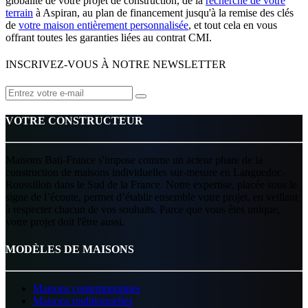
globalité de votre projet de construction, de la
recherche de votre
terrain
à Aspiran, au plan de financement jusqu'à la remise des clés
de
votre maison entièrement personnalisée
, et tout cela en vous
offrant toutes les garanties liées au contrat CMI.
INSCRIVEZ-VOUS À NOTRE NEWSLETTER
VOTRE CONSTRUCTEUR
Maisons Bati-France s'impose comme un acteur phare de la
construction de maisons individuelles sur-mesure en Languedoc-
Roussillon dans le Sud de la France. Notre expertise, placée sous le
signe de l’écoute, permet d’établir ensemble votre projet, en veillant
à respecter chacun de vos souhaits. Parce que vous êtes unique,
votre projet doit l'être aussi.
MODÈLES DE MAISONS
Maisons contemporaines
Maisons traditionnelles