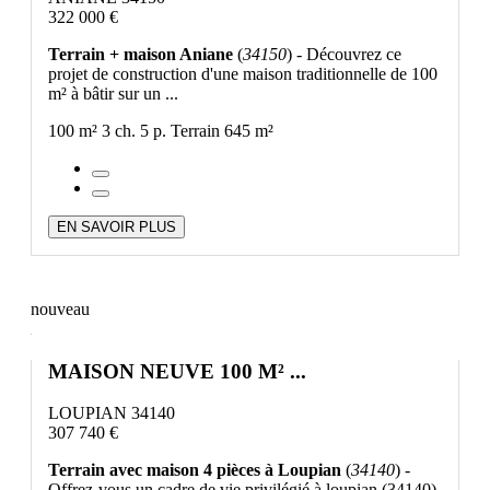
322 000 €
Terrain + maison Aniane
(
34150
) - Découvrez ce
projet de construction d'une maison traditionnelle de 100
m² à bâtir sur un ...
100 m²
3 ch.
5 p.
Terrain 645 m²
EN SAVOIR PLUS
nouveau
MAISON NEUVE 100 M² ...
LOUPIAN 34140
307 740 €
Terrain avec maison 4 pièces à Loupian
(
34140
) -
Offrez-vous un cadre de vie privilégié à loupian (34140)