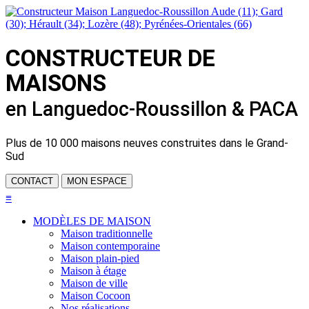
CONSTRUCTEUR DE
MAISONS
en Languedoc-Roussillon & PACA
Plus de
10 000 maisons neuves
construites dans le Grand-
Sud
CONTACT
MON ESPACE
≡
MODÈLES DE MAISON
Maison traditionnelle
Maison contemporaine
Maison plain-pied
Maison à étage
Maison de ville
Maison Cocoon
Nos réalisations