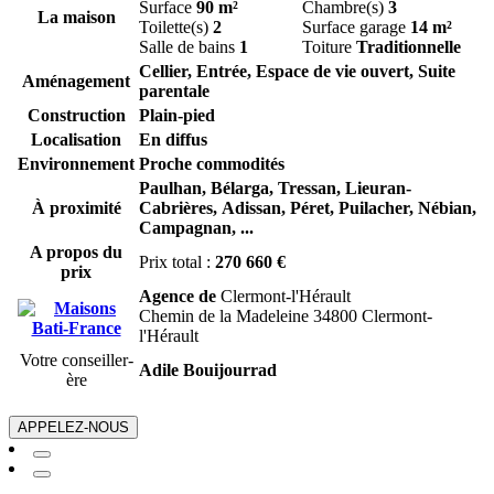
Surface
90 m²
Chambre(s)
3
La maison
Toilette(s)
2
Surface garage
14 m²
Salle de bains
1
Toiture
Traditionnelle
Cellier, Entrée, Espace de vie ouvert, Suite
Aménagement
parentale
Construction
Plain-pied
Localisation
En diffus
Environnement
Proche commodités
Paulhan,
Bélarga,
Tressan,
Lieuran-
À proximité
Cabrières,
Adissan,
Péret,
Puilacher,
Nébian,
Campagnan,
...
A propos du
Prix total :
270 660 €
prix
Agence de
Clermont-l'Hérault
Chemin de la Madeleine 34800 Clermont-
l'Hérault
Votre conseiller-
Adile Bouijourrad
ère
APPELEZ-NOUS