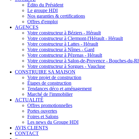
Édito du Président
Le groupe HDI
Nos garanties & certifications
Offres d'emploi
AGENCES
Votre constructeur à Béziers - Hérault
Votre constructeur à Clermont-l'Hérault - Hérault
Votre constructeur à Lattes - Hérault
Votre constructeur à Nîmes - Gard
Votre constructeur à Pézenas - Hérault
Votre constructeur à Salon-de-Provence - Bouches-du-R
Votre constructeur à Sorgues - Vaucluse
CONSTRUIRE SA MAISON
Votre projet de construction
Étapes de construction
Tendances déco et aménagement
Marché de l'immobilier
ACTUALITÉ
Offres promotionnelles
Portes ouvertes
Foires et Salons
Les news du Groupe HDI
AVIS CLIENTS
CONTACT
⌕