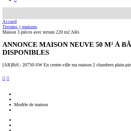
Accueil
Terrains + maisons
Maison 3 pièces avec terrain 220 m2 Alès
ANNONCE
MAISON NEUVE 50 M² À BÂ
DISPONIBLES
[AR]
Réf.: 20750-SW
En centre-ville ma maison 2 chambres plain-pied


Modèle de maison