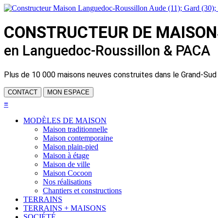
CONSTRUCTEUR DE
MAISON
en Languedoc-Roussillon & PACA
Plus de
10 000 maisons neuves
construites dans le Grand-Sud
CONTACT
MON ESPACE
≡
MODÈLES DE MAISON
Maison traditionnelle
Maison contemporaine
Maison plain-pied
Maison à étage
Maison de ville
Maison Cocoon
Nos réalisations
Chantiers et constructions
TERRAINS
TERRAINS + MAISONS
SOCIÉTÉ