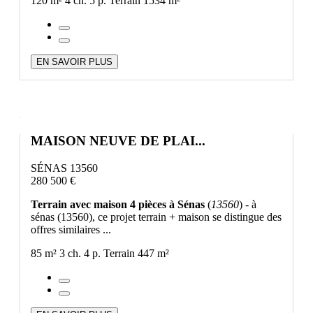
120 m²
4 ch.
5 p.
Terrain 1534 m²
EN SAVOIR PLUS
MAISON NEUVE DE PLAI...
SÉNAS 13560
280 500 €
Terrain avec maison 4 pièces à Sénas
(
13560
) - à
sénas (13560), ce projet terrain + maison se distingue des
offres similaires ...
85 m²
3 ch.
4 p.
Terrain 447 m²