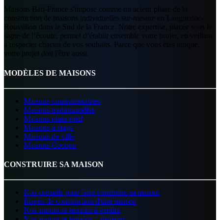
Maisons Bati-France s'impose comme un acteur phare de la
construction de maisons individuelles sur-mesure en Languedoc-
Roussillon dans le Sud de la France. Notre expertise, placée sous le
signe de l’écoute, permet d’établir ensemble votre projet, en veillant
à respecter chacun de vos souhaits. Parce que vous êtes unique,
votre projet doit l'être aussi.
MODÈLES DE MAISONS
Maisons contemporaines
Maisons traditionnelles
Maisons plain-pied
Maisons à étage
Maisons de ville
Maisons Cocoon
CONSTRUIRE SA MAISON
Nos conseils pour faire construire sa maison
Étapes de construction d'une maison
Nos annonces terrains à vendre
Nos annonces terrains + maisons