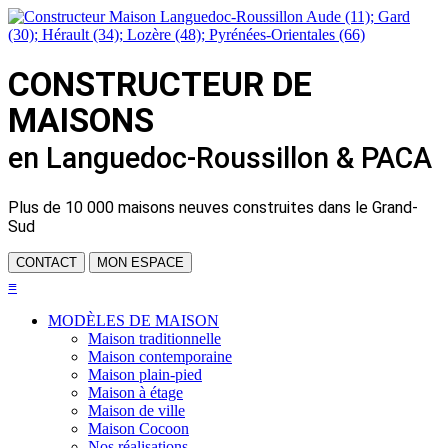
CONSTRUCTEUR DE
MAISONS
en Languedoc-Roussillon & PACA
Plus de
10 000 maisons neuves
construites dans le Grand-
Sud
CONTACT
MON ESPACE
≡
MODÈLES DE MAISON
Maison traditionnelle
Maison contemporaine
Maison plain-pied
Maison à étage
Maison de ville
Maison Cocoon
Nos réalisations