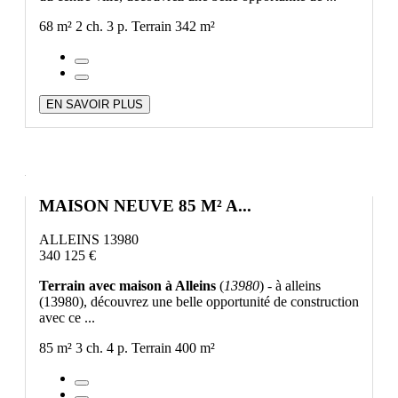
68 m²
2 ch.
3 p.
Terrain 342 m²
EN SAVOIR PLUS
MAISON NEUVE 85 M² A...
ALLEINS 13980
340 125 €
Terrain avec maison à Alleins
(
13980
) - à alleins
(13980), découvrez une belle opportunité de construction
avec ce ...
85 m²
3 ch.
4 p.
Terrain 400 m²