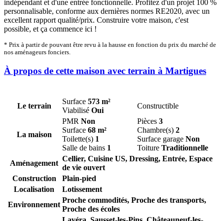
indépendant et d'une entrée fonctionnelle. Profitez d'un projet 100 %
personnalisable, conforme aux dernières normes RE2020, avec un
excellent rapport qualité/prix. Construire votre maison, c'est
possible, et ça commence ici !
* Prix à partir de pouvant être revu à la hausse en fonction du prix du marché de
nos aménageurs fonciers.
À propos de cette maison avec terrain à Martigues
Surface
573 m²
Le terrain
Constructible
Viabilisé
Oui
PMR
Non
Pièces
3
Surface
68 m²
Chambre(s)
2
La maison
Toilette(s)
1
Surface garage
Non
Salle de bains
1
Toiture
Traditionnelle
Cellier, Cuisine US, Dressing, Entrée, Espace
Aménagement
de vie ouvert
Construction
Plain-pied
Localisation
Lotissement
Proche commodités, Proche des transports,
Environnement
Proche des écoles
Lavéra,
Sausset-les-Pins,
Châteauneuf-les-