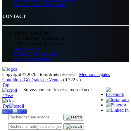
Nos réalisations de maisons
CONTACT
Maisons Bati-France
745 boulevard Ventadouiro
13300 Salon-de-Provence
Appelez-nous
Contactez votre agence
Nos conseiller(ères)
Copyright © 2026 - tous droits réservés -
Mentions légales
-
Conditions Générales de Vente
- (0.322 s.)
Top
Suivez-nous sur les réseaux sociaux :
Close
Top
Close