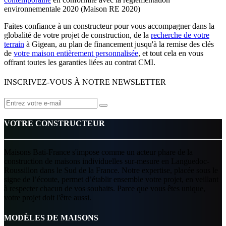
environnementale 2020 (Maison RE 2020)
Faites confiance à un constructeur pour vous accompagner dans la
globalité de votre projet de construction, de la
recherche de votre
terrain
à Gigean, au plan de financement jusqu'à la remise des clés
de
votre maison entièrement personnalisée
, et tout cela en vous
offrant toutes les garanties liées au contrat CMI.
INSCRIVEZ-VOUS À NOTRE NEWSLETTER
VOTRE CONSTRUCTEUR
Maisons Bati-France s'impose comme un acteur phare de la
construction de maisons individuelles sur-mesure en Languedoc-
Roussillon dans le Sud de la France. Notre expertise, placée sous le
signe de l’écoute, permet d’établir ensemble votre projet, en veillant
à respecter chacun de vos souhaits. Parce que vous êtes unique,
votre projet doit l'être aussi.
MODÈLES DE MAISONS