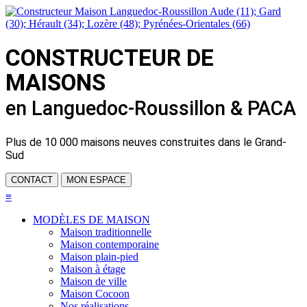
CONSTRUCTEUR DE
MAISONS
en Languedoc-Roussillon & PACA
Plus de
10 000 maisons neuves
construites dans le Grand-
Sud
CONTACT
MON ESPACE
≡
MODÈLES DE MAISON
Maison traditionnelle
Maison contemporaine
Maison plain-pied
Maison à étage
Maison de ville
Maison Cocoon
Nos réalisations