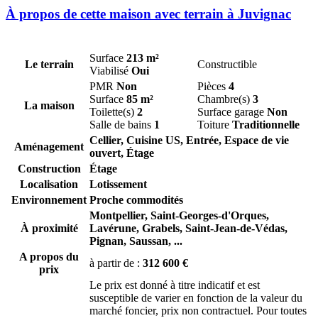
À propos de cette maison avec terrain à Juvignac
Surface
213 m²
Le terrain
Constructible
Viabilisé
Oui
PMR
Non
Pièces
4
Surface
85 m²
Chambre(s)
3
La maison
Toilette(s)
2
Surface garage
Non
Salle de bains
1
Toiture
Traditionnelle
Cellier, Cuisine US, Entrée, Espace de vie
Aménagement
ouvert, Étage
Construction
Étage
Localisation
Lotissement
Environnement
Proche commodités
Montpellier,
Saint-Georges-d'Orques,
À proximité
Lavérune,
Grabels,
Saint-Jean-de-Védas,
Pignan,
Saussan,
...
A propos du
à partir de :
312 600 €
prix
Le prix est donné à titre indicatif et est
susceptible de varier en fonction de la valeur du
marché foncier, prix non contractuel. Pour toutes