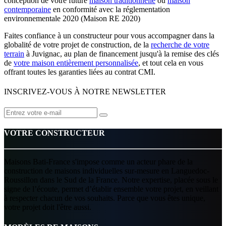
conception de votre future
maison traditionnelle
ou
maison
contemporaine
en conformité avec la réglementation
environnementale 2020 (Maison RE 2020)
Faites confiance à un constructeur pour vous accompagner dans la
globalité de votre projet de construction, de la
recherche de votre
terrain
à Juvignac, au plan de financement jusqu'à la remise des clés
de
votre maison entièrement personnalisée
, et tout cela en vous
offrant toutes les garanties liées au contrat CMI.
INSCRIVEZ-VOUS À NOTRE NEWSLETTER
VOTRE CONSTRUCTEUR
Maisons Bati-France s'impose comme un acteur phare de la
construction de maisons individuelles sur-mesure en Languedoc-
Roussillon dans le Sud de la France. Notre expertise, placée sous le
signe de l’écoute, permet d’établir ensemble votre projet, en veillant
à respecter chacun de vos souhaits. Parce que vous êtes unique,
votre projet doit l'être aussi.