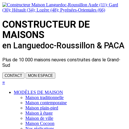
CONSTRUCTEUR DE
MAISONS
en Languedoc-Roussillon & PACA
Plus de
10 000 maisons neuves
construites dans le Grand-
Sud
CONTACT
MON ESPACE
≡
MODÈLES DE MAISON
Maison traditionnelle
Maison contemporaine
Maison plain-pied
Maison à étage
Maison de ville
Maison Cocoon
Nos réalisations