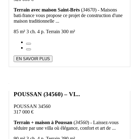
Terrain avec maison Saint-Brès
(
34670
) - Maisons
bati-france vous propose ce projet de construction d'une
maison traditionnelle ...
85 m²
3 ch.
4 p.
Terrain 300 m²
EN SAVOIR PLUS
POUSSAN (34560) – VI...
POUSSAN 34560
317 000 €
Terrain + maison à Poussan
(
34560
) - Laissez-vous
séduire par une villa où élégance, confort et art de ...
90 m²
3 ch.
4 p.
Terrain 290 m²