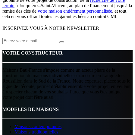
globalité de votre projet de construction, de la
recherche de votre
terrain
à Jonquières-Saint-Vincent, au plan de financement jusqu'à la
remise des clés de
votre maison entièrement personnalisée
, et tout
cela en vous offrant toutes les garanties liées au contrat CMI.
INSCRIVEZ-VOUS À NOTRE NEWSLETTER
VOTRE CONSTRUCTEUR
Maisons Bati-France s'impose comme un acteur phare de la
construction de maisons individuelles sur-mesure en Languedoc-
Roussillon dans le Sud de la France. Notre expertise, placée sous le
signe de l’écoute, permet d’établir ensemble votre projet, en veillant
à respecter chacun de vos souhaits. Parce que vous êtes unique,
votre projet doit l'être aussi.
MODÈLES DE MAISONS
Maisons contemporaines
Maisons traditionnelles