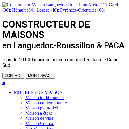
CONSTRUCTEUR DE
MAISONS
en Languedoc-Roussillon & PACA
Plus de
10 000 maisons neuves
construites dans le Grand-
Sud
CONTACT
MON ESPACE
≡
MODÈLES DE MAISON
Maison traditionnelle
Maison contemporaine
Maison plain-pied
Maison à étage
Maison de ville
Maison Cocoon
Nos réalisations