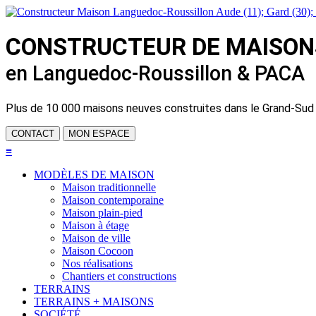
CONSTRUCTEUR DE
MAISON
en Languedoc-Roussillon & PACA
Plus de
10 000 maisons neuves
construites dans le Grand-Sud
CONTACT
MON ESPACE
≡
MODÈLES DE MAISON
Maison traditionnelle
Maison contemporaine
Maison plain-pied
Maison à étage
Maison de ville
Maison Cocoon
Nos réalisations
Chantiers et constructions
TERRAINS
TERRAINS + MAISONS
SOCIÉTÉ