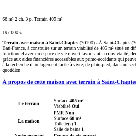
68 m²
2 ch.
3 p.
Terrain 405 m²
197 000 €
Terrain avec maison à Saint-Chaptes
(30190) - À Saint-Chaptes (30
Bati-France, à construire sur un terrain viabilisé de 405 m² situé en d
fonctionnel avec un espace de vie ouvert favorisant la convivialité, d
grâce aux aides financières accessibles aux primo-accédants qui peuven
à la recherche d'un logement facile à vivre, de plain-pied, dans un sect
quotidien.
À propos de cette maison avec terrain à Saint-Chapte
Surface
405 m²
Le terrain
Viabilisé
Oui
PMR
Non
Surface
68 m²
La maison
Toilette(s)
1
Salle de bains
1
Aménagement
Espace de vie ouvert