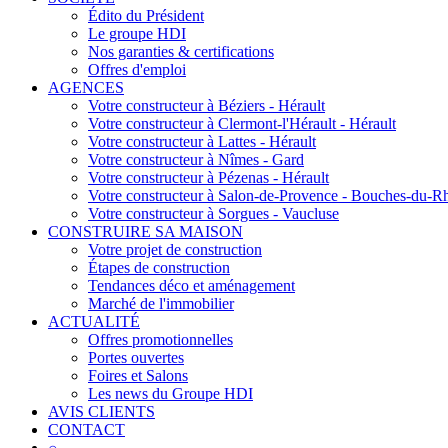
Édito du Président
Le groupe HDI
Nos garanties & certifications
Offres d'emploi
AGENCES
Votre constructeur à Béziers - Hérault
Votre constructeur à Clermont-l'Hérault - Hérault
Votre constructeur à Lattes - Hérault
Votre constructeur à Nîmes - Gard
Votre constructeur à Pézenas - Hérault
Votre constructeur à Salon-de-Provence - Bouches-du-R
Votre constructeur à Sorgues - Vaucluse
CONSTRUIRE SA MAISON
Votre projet de construction
Étapes de construction
Tendances déco et aménagement
Marché de l'immobilier
ACTUALITÉ
Offres promotionnelles
Portes ouvertes
Foires et Salons
Les news du Groupe HDI
AVIS CLIENTS
CONTACT
⌕