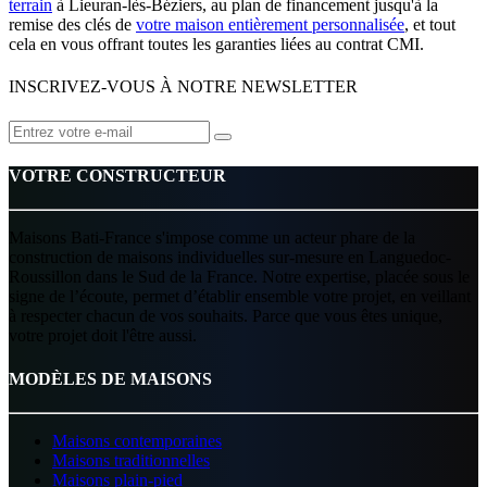
terrain
à Lieuran-lès-Béziers, au plan de financement jusqu'à la
remise des clés de
votre maison entièrement personnalisée
, et tout
cela en vous offrant toutes les garanties liées au contrat CMI.
INSCRIVEZ-VOUS À NOTRE NEWSLETTER
VOTRE CONSTRUCTEUR
Maisons Bati-France s'impose comme un acteur phare de la
construction de maisons individuelles sur-mesure en Languedoc-
Roussillon dans le Sud de la France. Notre expertise, placée sous le
signe de l’écoute, permet d’établir ensemble votre projet, en veillant
à respecter chacun de vos souhaits. Parce que vous êtes unique,
votre projet doit l'être aussi.
MODÈLES DE MAISONS
Maisons contemporaines
Maisons traditionnelles
Maisons plain-pied