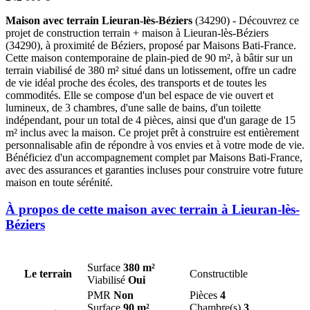
Maison avec terrain Lieuran-lès-Béziers
(34290) - Découvrez ce
projet de construction terrain + maison à Lieuran-lès-Béziers
(34290), à proximité de Béziers, proposé par Maisons Bati-France.
Cette maison contemporaine de plain-pied de 90 m², à bâtir sur un
terrain viabilisé de 380 m² situé dans un lotissement, offre un cadre
de vie idéal proche des écoles, des transports et de toutes les
commodités. Elle se compose d'un bel espace de vie ouvert et
lumineux, de 3 chambres, d'une salle de bains, d'un toilette
indépendant, pour un total de 4 pièces, ainsi que d'un garage de 15
m² inclus avec la maison. Ce projet prêt à construire est entièrement
personnalisable afin de répondre à vos envies et à votre mode de vie.
Bénéficiez d'un accompagnement complet par Maisons Bati-France,
avec des assurances et garanties incluses pour construire votre future
maison en toute sérénité.
À propos de cette maison avec terrain à Lieuran-lès-
Béziers
Surface
380 m²
Le terrain
Constructible
Viabilisé
Oui
PMR
Non
Pièces
4
Surface
90 m²
Chambre(s)
3