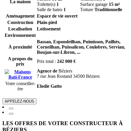
La maison
Toilette(s)
1
Surface garage
15 m²
Salle de bains
1
Toiture
Traditionnelle
Aménagement
Espace de vie ouvert
Construction
Plain-pied
Localisation
Lotissement
Environnement
Bassan,
Espondeilhan,
Puimisson,
Pailhès,
À proximité
Corneilhan,
Puissalicon,
Coulobres,
Servian,
Boujan-sur-Libron,
...
A propos du
Prix total :
242 000 €
prix
Agence de
Béziers
7 rue Jean Rostand 34500 Béziers
Votre conseiller-
Elodie Gatto
ère
APPELEZ-NOUS
LES OFFRES DE VOTRE CONSTRUCTEUR À
BÉZIERS