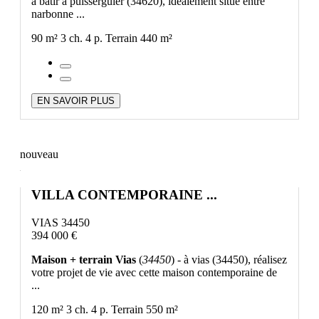
à bâtir à puisserguier (34620), idéalement situé entre
narbonne ...
90 m²
3 ch.
4 p.
Terrain 440 m²
EN SAVOIR PLUS
nouveau
VILLA CONTEMPORAINE ...
VIAS 34450
394 000 €
Maison + terrain Vias
(
34450
) - à vias (34450), réalisez
votre projet de vie avec cette maison contemporaine de
...
120 m²
3 ch.
4 p.
Terrain 550 m²