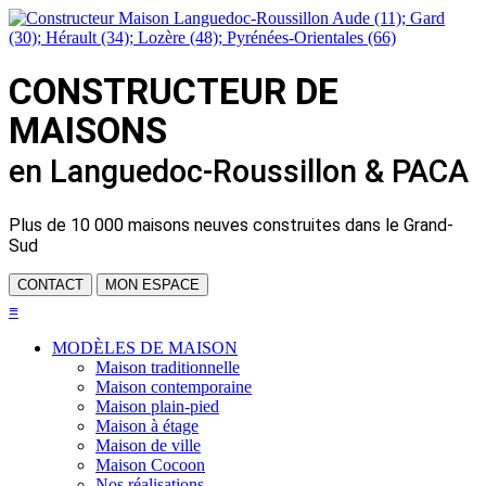
CONSTRUCTEUR DE
MAISONS
en Languedoc-Roussillon & PACA
Plus de
10 000 maisons neuves
construites dans le Grand-
Sud
CONTACT
MON ESPACE
≡
MODÈLES DE MAISON
Maison traditionnelle
Maison contemporaine
Maison plain-pied
Maison à étage
Maison de ville
Maison Cocoon
Nos réalisations