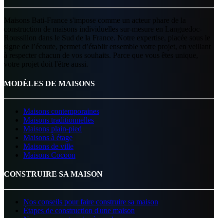
Maisons Bati-France s'impose comme un acteur phare de la
construction de maisons individuelles sur-mesure en Languedoc-
Roussillon dans le Sud de la France. Notre expertise, placée sous le
signe de l’écoute, permet d’établir ensemble votre projet, en veillant
à respecter chacun de vos souhaits. Parce que vous êtes unique,
votre projet doit l'être aussi.
MODÈLES DE MAISONS
Maisons contemporaines
Maisons traditionnelles
Maisons plain-pied
Maisons à étage
Maisons de ville
Maisons Cocoon
CONSTRUIRE SA MAISON
Nos conseils pour faire construire sa maison
Étapes de construction d'une maison