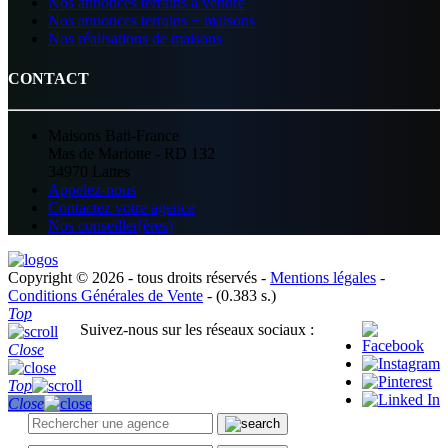
Nos annonces terrains à vendre
Nos annonces terrains + maisons
Nos réalisations de maisons
CONTACT
Maisons Bati-France
Mas de Mariotte - RD 132
34970 Lattes
Appelez-nous
Contactez votre agence
Nos conseiller(ères)
Copyright © 2026 - tous droits réservés -
Mentions légales
-
Conditions Générales de Vente
- (0.383 s.)
Top
Suivez-nous sur les réseaux sociaux :
Close
Top
Close