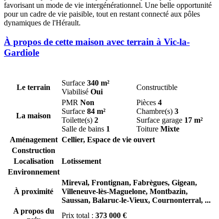
favorisant un mode de vie intergénérationnel. Une belle opportunité
pour un cadre de vie paisible, tout en restant connecté aux pôles
dynamiques de l'Hérault.
À propos de cette maison avec terrain à Vic-la-
Gardiole
Surface
340 m²
Le terrain
Constructible
Viabilisé
Oui
PMR
Non
Pièces
4
Surface
84 m²
Chambre(s)
3
La maison
Toilette(s)
2
Surface garage
17 m²
Salle de bains
1
Toiture
Mixte
Aménagement
Cellier, Espace de vie ouvert
Construction
Localisation
Lotissement
Environnement
Mireval,
Frontignan,
Fabrègues,
Gigean,
À proximité
Villeneuve-lès-Maguelone,
Montbazin,
Saussan,
Balaruc-le-Vieux,
Cournonterral,
...
A propos du
Prix total :
373 000 €