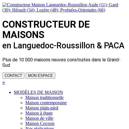
CONSTRUCTEUR DE
MAISONS
en Languedoc-Roussillon & PACA
Plus de
10 000 maisons neuves
construites dans le Grand-
Sud
CONTACT
MON ESPACE
≡
MODÈLES DE MAISON
Maison traditionnelle
Maison contemporaine
Maison plain-pied
Maison à étage
Maison de ville
Maison Cocoon
Nos réalisations