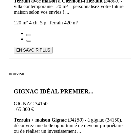
Terrain avec maison à Clermont-l'Hérault
(
34800
) -
villa contemporaine 120 m² – personnalisez votre future
maison selon vos envies ! ...
120 m²
4 ch.
5 p.
Terrain 420 m²
EN SAVOIR PLUS
nouveau
GIGNAC IDÉAL PREMIER...
GIGNAC 34150
165 300 €
Terrain + maison Gignac
(
34150
) - à gignac (34150),
découvrez une belle opportunité de devenir propriétaire
ou de réaliser un investissement ...