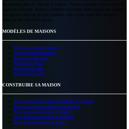
Roussillon dans le Sud de la France. Notre expertise, placée sous le
signe de l’écoute, permet d’établir ensemble votre projet, en veillant
à respecter chacun de vos souhaits. Parce que vous êtes unique,
votre projet doit l'être aussi.
MODÈLES DE MAISONS
Maisons contemporaines
Maisons traditionnelles
Maisons plain-pied
Maisons à étage
Maisons de ville
Maisons Cocoon
CONSTRUIRE SA MAISON
Nos conseils pour faire construire sa maison
Étapes de construction d'une maison
Nos annonces terrains à vendre
Nos annonces terrains + maisons
Nos réalisations de maisons