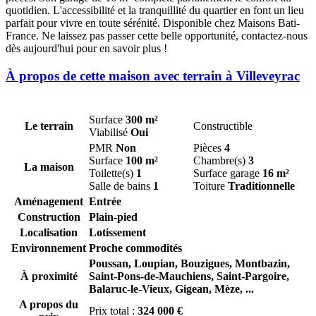
quotidien. L'accessibilité et la tranquillité du quartier en font un lieu
parfait pour vivre en toute sérénité. Disponible chez Maisons Bati-
France. Ne laissez pas passer cette belle opportunité, contactez-nous
dès aujourd'hui pour en savoir plus !
À propos de cette maison avec terrain à Villeveyrac
Surface
300 m²
Le terrain
Constructible
Viabilisé
Oui
PMR
Non
Pièces
4
Surface
100 m²
Chambre(s)
3
La maison
Toilette(s)
1
Surface garage
16 m²
Salle de bains
1
Toiture
Traditionnelle
Aménagement
Entrée
Construction
Plain-pied
Localisation
Lotissement
Environnement
Proche commodités
Poussan,
Loupian,
Bouzigues,
Montbazin,
À proximité
Saint-Pons-de-Mauchiens,
Saint-Pargoire,
Balaruc-le-Vieux,
Gigean,
Mèze,
...
A propos du
Prix total :
324 000 €