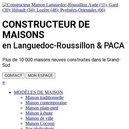
CONSTRUCTEUR DE
MAISONS
en Languedoc-Roussillon & PACA
Plus de
10 000 maisons neuves
construites dans le Grand-
Sud
CONTACT
MON ESPACE
≡
MODÈLES DE MAISON
Maison traditionnelle
Maison contemporaine
Maison plain-pied
Maison à étage
Maison de ville
Maison Cocoon
Nos réalisations