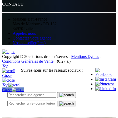
CONTACT
Maisons Bati-France
Mas de Mariotte - RD 132
34970 Lattes
Appelez-nous
Contactez votre agence
Nos conseiller(ères)
Copyright © 2026 - tous droits réservés -
Mentions légales
-
Conditions Générales de Vente
- (0.27 s.)
Top
Suivez-nous sur les réseaux sociaux :
Close
Top
Close