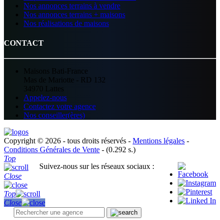
Nos annonces terrains à vendre
Nos annonces terrains + maisons
Nos réalisations de maisons
CONTACT
Maisons Bati-France
Mas de Mariotte - RD 132
34970 Lattes
Appelez-nous
Contactez votre agence
Nos conseiller(ères)
Copyright © 2026 - tous droits réservés -
Mentions légales
-
Conditions Générales de Vente
- (0.292 s.)
Top
Suivez-nous sur les réseaux sociaux :
Close
Top
Close