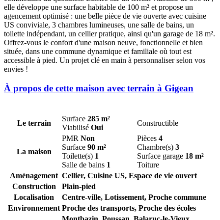
elle développe une surface habitable de 100 m² et propose un
agencement optimisé : une belle pièce de vie ouverte avec cuisine
US conviviale, 3 chambres lumineuses, une salle de bains, un
toilette indépendant, un cellier pratique, ainsi qu'un garage de 18 m².
Offrez-vous le confort d'une maison neuve, fonctionnelle et bien
située, dans une commune dynamique et familiale où tout est
accessible à pied. Un projet clé en main à personnaliser selon vos
envies !
À propos de cette maison avec terrain à Gigean
Surface
285 m²
Le terrain
Constructible
Viabilisé
Oui
PMR
Non
Pièces
4
Surface
90 m²
Chambre(s)
3
La maison
Toilette(s)
1
Surface garage
18 m²
Salle de bains
1
Toiture
Aménagement
Cellier, Cuisine US, Espace de vie ouvert
Construction
Plain-pied
Localisation
Centre-ville, Lotissement, Proche commune
Environnement
Proche des transports, Proche des écoles
Montbazin,
Poussan,
Balaruc-le-Vieux,