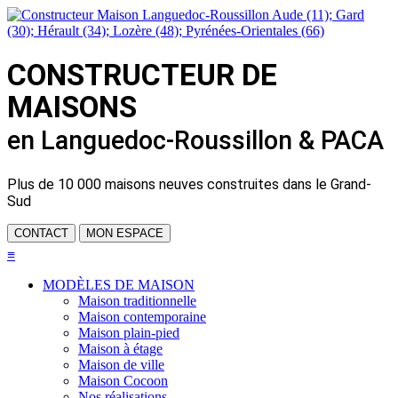
CONSTRUCTEUR DE
MAISONS
en Languedoc-Roussillon & PACA
Plus de
10 000 maisons neuves
construites dans le Grand-
Sud
CONTACT
MON ESPACE
≡
MODÈLES DE MAISON
Maison traditionnelle
Maison contemporaine
Maison plain-pied
Maison à étage
Maison de ville
Maison Cocoon
Nos réalisations