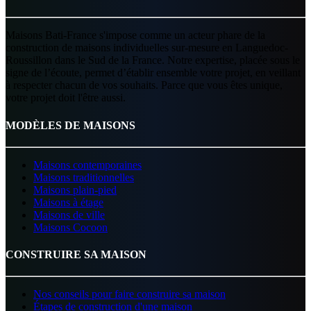
Maisons Bati-France s'impose comme un acteur phare de la
construction de maisons individuelles sur-mesure en Languedoc-
Roussillon dans le Sud de la France. Notre expertise, placée sous le
signe de l’écoute, permet d’établir ensemble votre projet, en veillant
à respecter chacun de vos souhaits. Parce que vous êtes unique,
votre projet doit l'être aussi.
MODÈLES DE MAISONS
Maisons contemporaines
Maisons traditionnelles
Maisons plain-pied
Maisons à étage
Maisons de ville
Maisons Cocoon
CONSTRUIRE SA MAISON
Nos conseils pour faire construire sa maison
Étapes de construction d'une maison