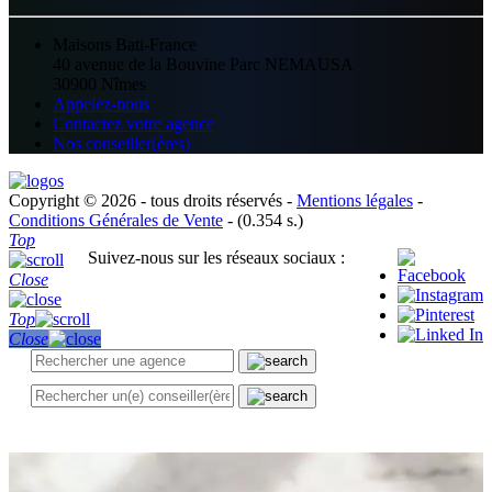
Maisons Bati-France
40 avenue de la Bouvine Parc NEMAUSA
30900 Nîmes
Appelez-nous
Contactez votre agence
Nos conseiller(ères)
Copyright © 2026 - tous droits réservés -
Mentions légales
-
Conditions Générales de Vente
- (0.354 s.)
Top
Suivez-nous sur les réseaux sociaux :
Close
Top
Close