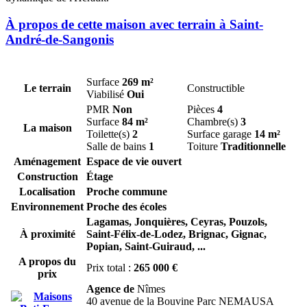
À propos de cette maison avec terrain à Saint-
André-de-Sangonis
Surface
269 m²
Le terrain
Constructible
Viabilisé
Oui
PMR
Non
Pièces
4
Surface
84 m²
Chambre(s)
3
La maison
Toilette(s)
2
Surface garage
14 m²
Salle de bains
1
Toiture
Traditionnelle
Aménagement
Espace de vie ouvert
Construction
Étage
Localisation
Proche commune
Environnement
Proche des écoles
Lagamas,
Jonquières,
Ceyras,
Pouzols,
À proximité
Saint-Félix-de-Lodez,
Brignac,
Gignac,
Popian,
Saint-Guiraud,
...
A propos du
Prix total :
265 000 €
prix
Agence de
Nîmes
40 avenue de la Bouvine Parc NEMAUSA