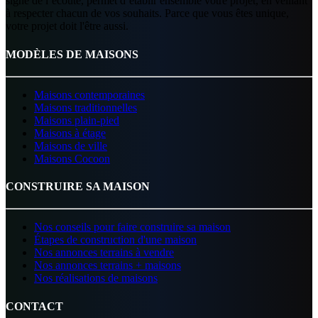
signe de l’écoute, permet d’établir ensemble votre projet, en veillant
à respecter chacun de vos souhaits. Parce que vous êtes unique,
votre projet doit l'être aussi.
MODÈLES DE MAISONS
Maisons contemporaines
Maisons traditionnelles
Maisons plain-pied
Maisons à étage
Maisons de ville
Maisons Cocoon
CONSTRUIRE SA MAISON
Nos conseils pour faire construire sa maison
Étapes de construction d'une maison
Nos annonces terrains à vendre
Nos annonces terrains + maisons
Nos réalisations de maisons
CONTACT