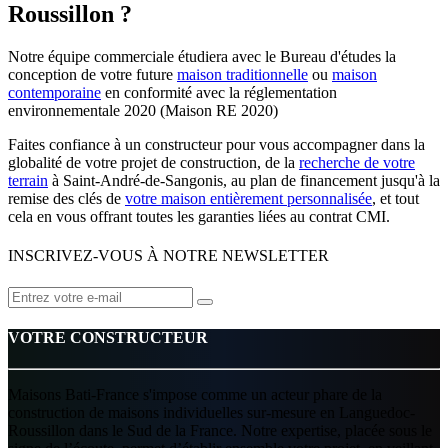
Roussillon ?
Notre équipe commerciale étudiera avec le Bureau d'études la
conception de votre future
maison traditionnelle
ou
maison
contemporaine
en conformité avec la réglementation
environnementale 2020 (Maison RE 2020)
Faites confiance à un constructeur pour vous accompagner dans la
globalité de votre projet de construction, de la
recherche de votre
terrain
à Saint-André-de-Sangonis, au plan de financement jusqu'à la
remise des clés de
votre maison entièrement personnalisée
, et tout
cela en vous offrant toutes les garanties liées au contrat CMI.
INSCRIVEZ-VOUS À NOTRE NEWSLETTER
VOTRE CONSTRUCTEUR
Maisons Bati-France s'impose comme un acteur phare de la
construction de maisons individuelles sur-mesure en Languedoc-
Roussillon dans le Sud de la France. Notre expertise, placée sous le