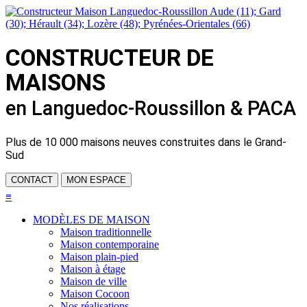
CONSTRUCTEUR DE
MAISONS
en Languedoc-Roussillon & PACA
Plus de
10 000 maisons neuves
construites dans le Grand-
Sud
CONTACT
MON ESPACE
≡
MODÈLES DE MAISON
Maison traditionnelle
Maison contemporaine
Maison plain-pied
Maison à étage
Maison de ville
Maison Cocoon
Nos réalisations