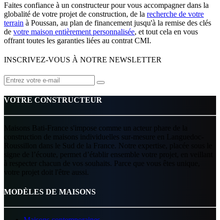
Faites confiance à un constructeur pour vous accompagner dans la
globalité de votre projet de construction, de la
recherche de votre
terrain
à Poussan, au plan de financement jusqu'à la remise des clés
de
votre maison entièrement personnalisée
, et tout cela en vous
offrant toutes les garanties liées au contrat CMI.
INSCRIVEZ-VOUS À NOTRE NEWSLETTER
VOTRE CONSTRUCTEUR
Maisons Bati-France s'impose comme un acteur phare de la
construction de maisons individuelles sur-mesure en Languedoc-
Roussillon dans le Sud de la France. Notre expertise, placée sous le
signe de l’écoute, permet d’établir ensemble votre projet, en veillant
à respecter chacun de vos souhaits. Parce que vous êtes unique,
votre projet doit l'être aussi.
MODÈLES DE MAISONS
Maisons contemporaines