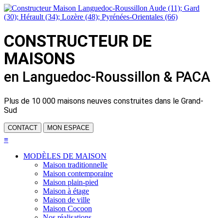
CONSTRUCTEUR DE
MAISONS
en Languedoc-Roussillon & PACA
Plus de
10 000 maisons neuves
construites dans le Grand-
Sud
CONTACT
MON ESPACE
≡
MODÈLES DE MAISON
Maison traditionnelle
Maison contemporaine
Maison plain-pied
Maison à étage
Maison de ville
Maison Cocoon
Nos réalisations