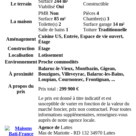
Surface
244 m²
Le terrain
Constructible
Viabilisé
Oui
PMR
Non
Pièces
4
Surface
85 m²
Chambre(s)
3
La maison
Toilette(s)
2
Surface garage
14 m²
Salle de bains
1
Toiture
Traditionnelle
Cuisine US, Entrée, Espace de vie ouvert,
Aménagement
Étage
Construction
Étage
Localisation
Lotissement
Environnement
Proche commodités
Balaruc-le-Vieux,
Montbazin,
Gigean,
À proximité
Bouzigues,
Villeveyrac,
Balaruc-les-Bains,
Loupian,
Cournonsec,
Frontignan,
...
A propos du
Prix total :
299 900 €
prix
Le prix est donné à titre indicatif et est
susceptible de varier en fonction de la valeur du
marché foncier, prix non contractuel. Pour toutes
informations supplémentaires, renseignez-vous
auprès de notre agence locale.
Agence de
Lattes
Mas de Mariotte - RD 132 34970 Lattes