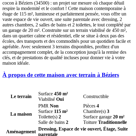
cocon à Béziers (34500) : un projet sur mesure où chaque détail
respire la modernité et le confort ! Cette maison contemporaine à
étage de 115 m², lumineuse et parfaitement pensée, vous offre un
vaste espace de vie ouvert, une suite parentale avec dressing, 2
autres chambres, 2 salles de bains et 2 toilettes, le tout complété par
un garage de 20 m². Construite sur un terrain viabilisé de 450 m²,
dans un quartier calme et résidentiel, elle se situe à deux pas des
écoles, des transports et des commodités pour un quotidien facile et
agréable. Avec seulement 3 terrains disponibles, profitez d'un
accompagnement complet, de la conception jusqu'à la remise des
clés, et de prestations de qualité incluses pour donner vie à votre
maison idéale.
À propos de cette maison avec terrain à Béziers
Surface
450 m²
Le terrain
Constructible
Viabilisé
Oui
PMR
Non
Pièces
4
Surface
115 m²
Chambre(s)
3
La maison
Toilette(s)
2
Surface garage
20 m²
Salle de bains
2
Toiture
Traditionnelle
Dressing, Espace de vie ouvert, Étage, Suite
Aménagement
parentale