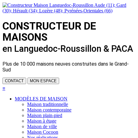
CONSTRUCTEUR DE
MAISONS
en Languedoc-Roussillon & PACA
Plus de
10 000 maisons neuves
construites dans le Grand-
Sud
CONTACT
MON ESPACE
≡
MODÈLES DE MAISON
Maison traditionnelle
Maison contemporaine
Maison plain-pied
Maison à étage
Maison de ville
Maison Cocoon
Nos réalisations