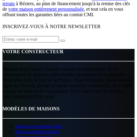
terrain
à Béziers, au plan de financement jusqu'à la remise des clés
de
votre maison entièrement personnalisée
, et tout cela en vous
offrant toutes les garanties liées au contrat CMI.
INSCRIVEZ-VOUS À NOTRE NEWSLETTER
VOTRE CONSTRUCTEUR
Maisons Bati-France s'impose comme un acteur phare de la
construction de maisons individuelles sur-mesure en Languedoc-
Roussillon dans le Sud de la France. Notre expertise, placée sous le
signe de l’écoute, permet d’établir ensemble votre projet, en veillant
à respecter chacun de vos souhaits. Parce que vous êtes unique,
votre projet doit l'être aussi.
MODÈLES DE MAISONS
Maisons contemporaines
Maisons traditionnelles