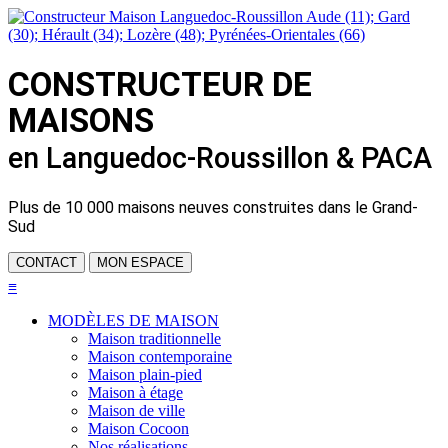
CONSTRUCTEUR DE
MAISONS
en Languedoc-Roussillon & PACA
Plus de
10 000 maisons neuves
construites dans le Grand-
Sud
CONTACT
MON ESPACE
≡
MODÈLES DE MAISON
Maison traditionnelle
Maison contemporaine
Maison plain-pied
Maison à étage
Maison de ville
Maison Cocoon
Nos réalisations