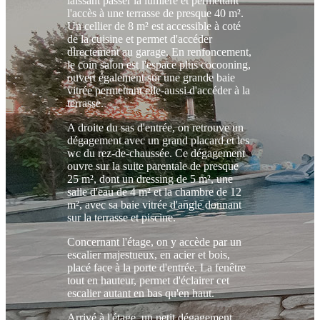
laissant passer la lumière et permettant
l'accès à une terrasse de presque 40 m².
Un cellier de 8 m² est accessible à coté
de la cuisine et permet d'accéder
directement au garage. En renfoncement,
le coin salon est l'espace plus cocooning,
ouvert également sur une grande baie
vitrée permettant elle-aussi d'accéder à la
terrasse.
A droite du sas d'entrée, on retrouve un
dégagement avec un grand placard et les
wc du rez-de-chaussée. Ce dégagement
ouvre sur la suite parentale de presque
25 m², dont un dressing de 5 m², une
salle d'eau de 4 m² et la chambre de 12
m², avec sa baie vitrée d'angle donnant
sur la terrasse et piscine.
Concernant l'étage, on y accède par un
escalier majestueux, en acier et bois,
placé face à la porte d'entrée. La fenêtre
tout en hauteur, permet d'éclairer cet
escalier autant en bas qu'en haut.
Arrivé à l'étage, un petit dégagement