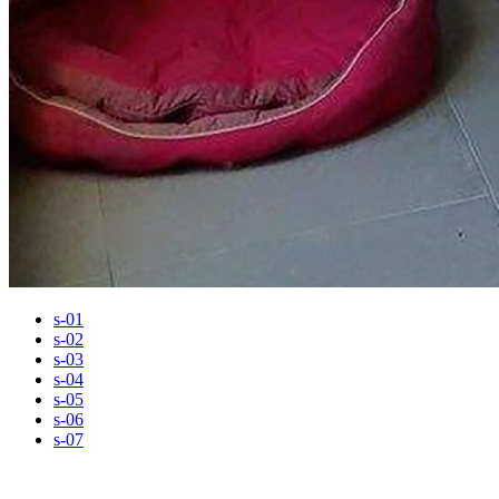
s-01
s-02
s-03
s-04
s-05
s-06
s-07